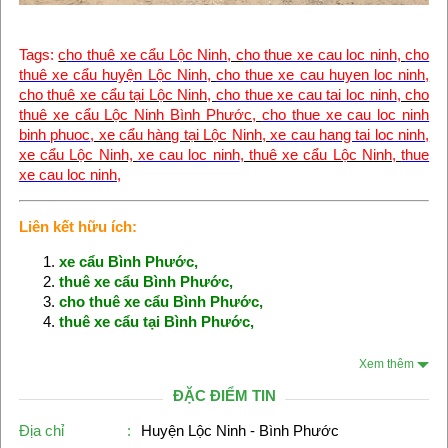
Tags:
c
ho thuê xe cẩu Lộc Ninh
, c
ho thue xe cau loc ninh
,
cho
thuê xe cẩu huyện Lộc Ninh
,
cho thue xe cau huyen loc ninh
,
cho thuê xe cẩu tại Lộc Ninh,
cho thue xe cau tai loc ninh
, cho
thuê xe cẩu Lộc Ninh Bình Phước,
cho thue xe cau loc ninh
binh phuoc
, xe cẩu hàng tại Lộc Ninh,
xe cau hang tai loc ninh
,
xe cẩu Lộc Ninh,
xe cau loc ninh
, thuê xe cẩu Lộc Ninh,
thue
xe cau loc ninh
,
Liên kết hữu ích:
xe cẩu Bình Phước
,
thuê xe cẩu Bình Phước
,
cho thuê xe cẩu Bình Phước
,
thuê xe cẩu tại Bình Phước
,
Xem thêm
ĐẶC ĐIỂM TIN
Địa chỉ
:
Huyện Lộc Ninh - Bình Phước