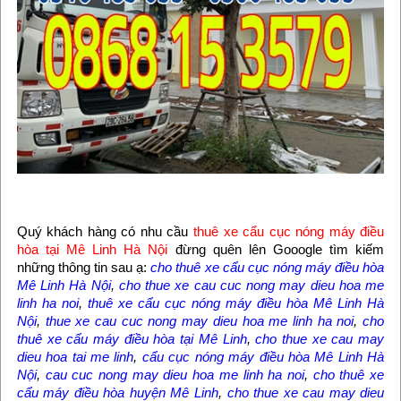
Quý khách hàng có nhu cầu
thuê xe cẩu cục nóng máy điều
hòa tại Mê Linh Hà Nội
đừng quên lên Gooogle tìm kiếm
những thông tin sau ạ:
cho thuê xe cẩu cục nóng máy điều hòa
Mê Linh Hà Nội
,
cho thue xe cau cuc nong may dieu hoa me
linh ha noi
,
thuê xe cẩu cục nóng máy điều hòa Mê Linh Hà
Nội
,
thue xe cau cuc nong may dieu hoa me linh ha noi
,
cho
thuê xe cẩu máy điều hòa tại Mê Linh
,
cho thue xe cau may
dieu hoa tai me linh
,
cẩu cục nóng máy điều hòa Mê Linh Hà
Nội
,
cau cuc nong may dieu hoa me linh ha noi
,
cho thuê xe
cẩu máy điều hòa huyện Mê Linh
,
cho thue xe cau may dieu