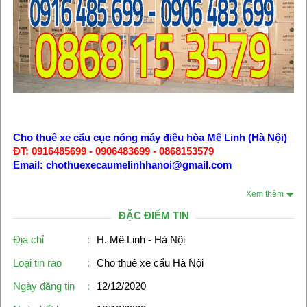
Cho thuê xe cẩu cục nóng máy điều hòa Mê Linh (Hà Nội)
ĐT: 0916485699 - 0906483699 - 0868153579
Email: chothuexecaumelinhhanoi@gmail.com
Xem thêm
ĐẶC ĐIỂM TIN
Địa chỉ
:
H. Mê Linh - Hà Nội
Loại tin rao
:
Cho thuê xe cẩu Hà Nội
Ngày đăng tin
:
12/12/2020