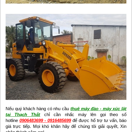
Nếu quý khách hàng có nhu cầu
thuê máy đào - máy xúc lật
tại Thạch Thất
chỉ cần nhấc máy lên gọi theo số
hotline
0906483699 - 0916485699
để được hổ trợ tư vấn, báo
giá trực tiếp. Mọi khó khăn hãy để chúng tôi giải quyết, Xin