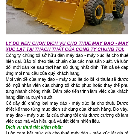
LÝ DO NÊN CHỌN DỊCH VỤ CHO THUÊ MÁY ĐÀO - MÁY
XÚC LẬT TẠI THẠCH THẤT CỦA CÔNG TY CHÚNG TÔI:
Công ty chúng tôi sở hữu dàn máy đào - máy xúc lật cho thuê
hiện đại. Bảo trì theo tiêu chuẩn của các nhà sản xuất, và luôn
đổi mới dàn xe sau thời hạn sử dụng nhất định. Tất cả sẽ đáp
ứng mọi nhu cầu của quý khách hàng.
Mọi vấn đề của máy đào - máy xúc lật do lỗi kĩ thuật sẽ được
đội ngũ nhân viên của chúng tôi khắc phục hoặc thay thế phụ
tùng nhanh chóng nhất. Đảm bảo tiến trình làm việc của khách
hàng diễn ra xuyên suốt.
Có đầy đủ chủng loại máy đào - máy xúc lật cho thuê. Được
thiết kế theo từng mục đích sử dụng của khách hàng. Do vậy,
máy đào - máy xúc lật của chúng tôi chịu được cường độ làm
việc cao mà vẫn hiệu quả và tiết kiệm nhiên liệu.
Dịch vụ thuê tiết kiệm nhất:
Luôn cam kết mức giá cho thuê máy đào - máy xúc lật giá rẻ