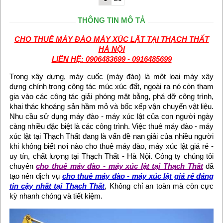
THÔNG TIN MÔ TẢ
CHO THUÊ MÁY ĐÀO MÁY XÚC LẬT TẠI THẠCH THẤT
HÀ NỘI
LIÊN HỆ: 0906483699 - 0916485699
Trong xây dựng, máy cuốc (máy đào) là một loại máy xây
dựng chính trong công tác múc xúc đất, ngoài ra nó còn tham
gia vào các công tác giải phóng mặt bằng, phá dỡ công trình,
khai thác khoáng sản hầm mỏ và bốc xếp vận chuyển vật liệu.
Nhu cầu sử dụng máy đào - máy xúc lật của con người ngày
càng nhiều đặc biệt là các công trình. Việc thuê máy đào - máy
xúc lật tại Thạch Thất đang là vấn đề nan giải của nhiều người
khi không biết nơi nào cho thuê máy đào, máy xúc lật giá rẻ -
uy tín, chất lượng tại Thạch Thất - Hà Nội. Công ty chúng tôi
chuyên
cho thuê máy đào - máy xúc lật tại Thạch Thất
đã
tạo nên dịch vụ
cho thuê máy đào - máy xúc lật giá rẻ đáng
tin cậy nhất tại Thạch Thất
, Không chỉ an toàn mà còn cực
kỳ nhanh chóng và tiết kiệm.