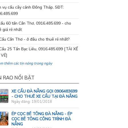
h vụ cẩu cây cảnh Đồng Tháp, SĐT:
6.485.699
cẩu 60 tấn Cần Thơ, 0916.485.699 - cho
ê giá rẻ nhất
Cẩu Cần Thơ - ở đâu cho thuê rẻ nhất?
Cẩu 25 Tấn Bạc Liêu, 0916.485.699 [TÀI XẾ
 VẺ]
em thêm các tin nóng trong ngày
N RAO NỔI BẬT
XE CẨU ĐÀ NẴNG GỌI 0906483699
- CHO THUÊ XE CẨU TẠI ĐÀ NẴNG
Ngày đăng: 19/01/2018
ÉP CỌC BÊ TÔNG ĐÀ NẴNG - ÉP
CỌC BÊ TÔNG CÔNG TRÌNH ĐÀ
NẴNG