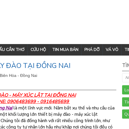
CẨU CẦN THƠ
CỨU HỘ
TIN MUA BÁN
PHÁ DỠ
VÁ VỎ
TI
Y ĐÀO TẠI ĐỒNG NAI
TÌ
 Biên Hòa - Đồng Nai
ÀO - MÁY XÚC LẬT TẠI ĐỒNG NAI
INE: 0906483699 - 0916485699
ng Nai
là một lĩnh vực mới. Năm bắt xu thế và nhu cầu của
ột khối lượng lớn thiết bị máy đào - máy xúc lật
Chúng tôi đã đồng hành với rất nhiều công trình lớn, như
 công ty tư nhân lớn hầu như khăp nơi chúng tôi đều có