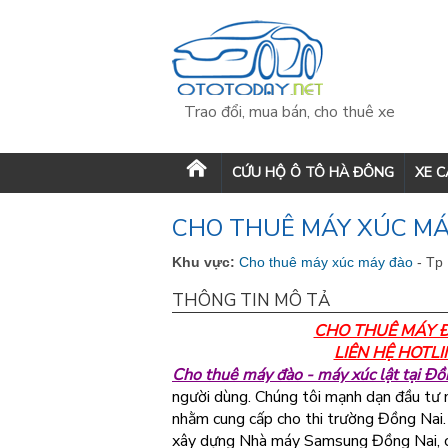
Trao đổi, mua bán, cho thuê xe
CỨU HỘ Ô TÔ HÀ ĐÔNG
XE 
CHO THUÊ MÁY XÚC MÁ
Khu vực:
Cho thuê máy xúc máy đào
- Tp
THÔNG TIN MÔ TẢ
CHO THUÊ MÁY Đ
LIÊN HỆ HOTL
Cho thuê máy đào - máy xúc lật tại Đồ
người dùng. Chúng tôi mạnh dạn đầu tư m
nhằm cung cấp cho thi trường Đồng Nai. 
xây dựng Nhà máy Samsung Đồng Nai, các