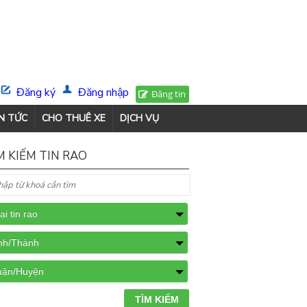
Đăng ký
Đăng nhập
Đăng tin
N TỨC
CHO THUÊ XE
DỊCH VỤ
M KIẾM TIN RAO