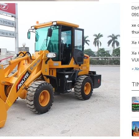
Dịc
091
xe 
thu
Xe 
Xe 
VUI
» X
TI