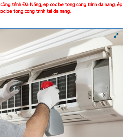
 công trình Đà Nẵng
,
ep coc be tong cong trinh da nang
,
ép
oc be tong cong trinh tai da nang
,