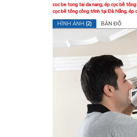
coc be tong tai da nang
,
ép cọc bê tông
cọc bê tông công trình tại Đà Nẵng
,
ép c
HÌNH ẢNH
(2)
BẢN ĐỒ