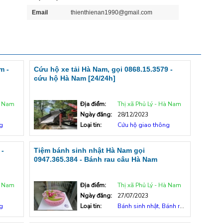
Email
thienthienan1990@gmail.com
m -
Cứu hộ xe tải Hà Nam, gọi 0868.15.3579 -
cứu hộ Hà Nam [24/24h]
à Nam
Địa điểm:
Thị xã Phủ Lý - Hà Nam
Ngày đăng:
28/12/2023
g
Loại tin:
Cứu hộ giao thông
 -
Tiệm bánh sinh nhật Hà Nam gọi
0947.365.384 - Bánh rau câu Hà Nam
à Nam
Địa điểm:
Thị xã Phủ Lý - Hà Nam
Ngày đăng:
27/07/2023
g
Loại tin:
Bánh sinh nhật, Bánh rau câu