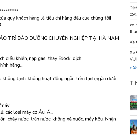
Dịc
*********
091
của quý khách hàng là tiêu chí hàng đầu của chúng tôi!
9
xe 
thu
ẢO TRÌ BẢO DƯỠNG CHUYÊN NGHIỆP TẠI HÀ NAM
Xe 
Xe 
 điều khiển, nạp gas, thay Block, dịch
VUI
hính hãng...
» X
ếp không lạnh, không hoạt động,ngăn trên lạnh,ngăn dưới
TI
đ/máy
ử, các loại máy cơ Âu, Á...
ồn, chảy nước, tràn nước, không xả nước, máy kêu. Nhận