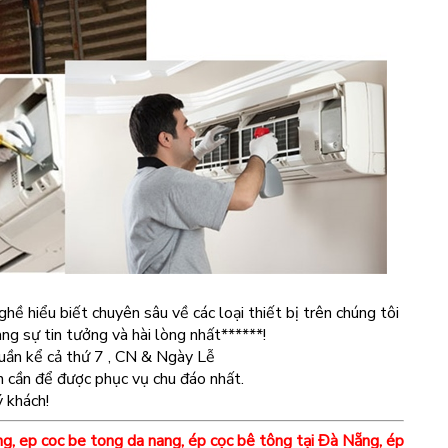
ghề hiểu biết chuyên sâu về các loại thiết bị trên chúng tôi
g sự tin tưởng và hài lòng nhất******!
uần kể cả thứ 7 , CN & Ngày Lễ
h cần để được phục vụ chu đáo nhất.
 khách!
ng
,
ep coc be tong da nang
,
ép cọc bê tông tại Đà Nẵng
,
ép