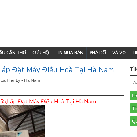
CẨU CẦN THƠ
CỨU HỘ
TIN MUA BÁN
PHÁ DỠ
VÁ VỎ
TI
,Lắp Đặt Máy Điều Hoà Tại Hà Nam
TÌ
ị xã Phủ Lý - Hà Nam
ữa,Lắp Đặt Máy Điều Hoà Tại Hà Nam