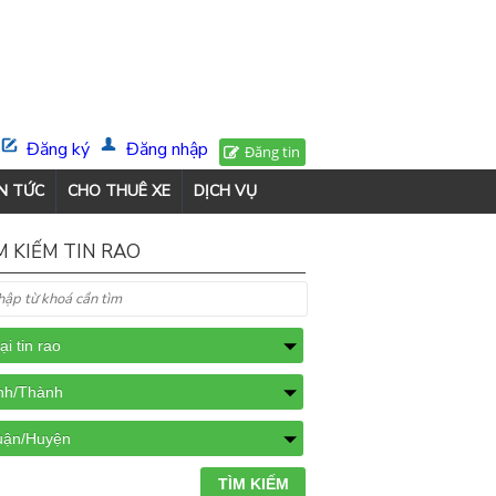
Đăng ký
Đăng nhập
Đăng tin
N TỨC
CHO THUÊ XE
DỊCH VỤ
M KIẾM TIN RAO