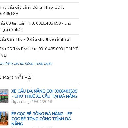
h vụ cẩu cây cảnh Đồng Tháp, SĐT:
6.485.699
cẩu 60 tấn Cần Thơ, 0916.485.699 - cho
ê giá rẻ nhất
Cẩu Cần Thơ - ở đâu cho thuê rẻ nhất?
Cẩu 25 Tấn Bạc Liêu, 0916.485.699 [TÀI XẾ
 VẺ]
em thêm các tin nóng trong ngày
N RAO NỔI BẬT
XE CẨU ĐÀ NẴNG GỌI 0906483699
- CHO THUÊ XE CẨU TẠI ĐÀ NẴNG
Ngày đăng: 19/01/2018
ÉP CỌC BÊ TÔNG ĐÀ NẴNG - ÉP
CỌC BÊ TÔNG CÔNG TRÌNH ĐÀ
NẴNG