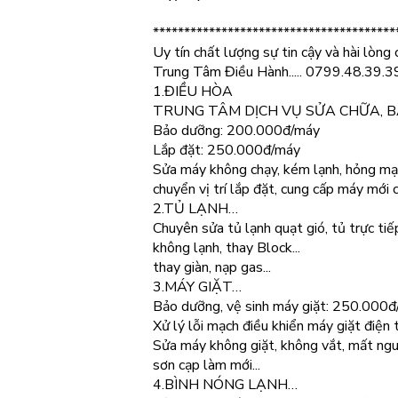
***************************************
Uy tín chất lượng sự tin cậy và hài lòng 
Trung Tâm Điều Hành..... 0799.48.39.3
1.ĐIỀU HÒA
TRUNG TÂM DỊCH VỤ SỬA CHỮA, B
Bảo dưỡng: 200.000đ/máy
Lắp đặt: 250.000đ/máy
Sửa máy không chạy, kém lạnh, hỏng mạch
chuyển vị trí lắp đặt, cung cấp máy mới c
2.TỦ LẠNH…
Chuyên sửa tủ lạnh quạt gió, tủ trực ti
không lạnh, thay Block...
thay giàn, nạp gas...
3.MÁY GIẶT…
Bảo dưỡng, vệ sinh máy giặt: 250.000
Xử lý lỗi mạch điều khiển máy giặt điện t
Sửa máy không giặt, không vắt, mất ngu
sơn cạp làm mới...
4.BÌNH NÓNG LẠNH…