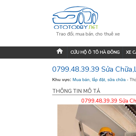
Trao đổi, mua bán, cho thuê xe
CỨU HỘ Ô TÔ HÀ ĐÔNG
XE 
0799.48.39.39 Sửa Chữa
Khu vực:
Mua bán, lắp đặt, sữa chữa
- Th
THÔNG TIN MÔ TẢ
0799.48.39.39 Sửa Ch