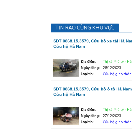
TIN RAO CÙNG KHU VỰC
SĐT 0868.15.3579, Cứu hộ xe tải Hà Na
Cứu hộ Hà Nam
Địa điểm:
Thị xã Phủ Lý - H
Ngày đăng:
28/12/2023
Loại tin:
Cứu hộ giao thôn
SĐT 0868.15.3579, Cứu hộ ô tô Hà Nam
Cứu hộ Hà Nam
Địa điểm:
Thị xã Phủ Lý - H
Ngày đăng:
27/12/2023
Loại tin:
Cứu hộ giao thôn