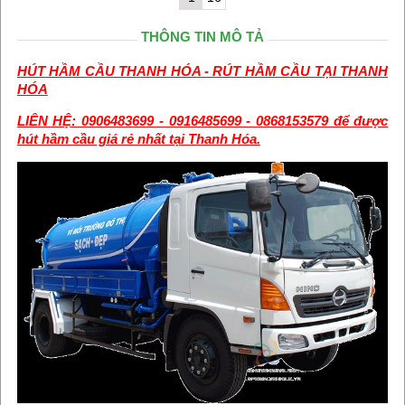
THÔNG TIN MÔ TẢ
HÚT HẦM CẦU THANH HÓA - RÚT HẦM CẦU TẠI THANH
HÓA
LIÊN HỆ: 0906483699 - 0916485699 - 0868153579 để được
hút hầm cầu giá rẻ nhất tại Thanh Hóa.