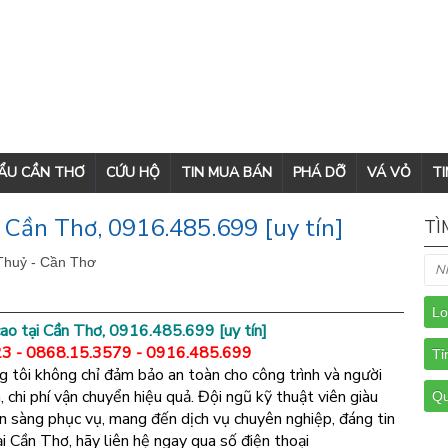
CẨU CẦN THƠ
CỨU HỘ
TIN MUA BÁN
PHÁ DỠ
VÁ VỎ
TI
i Cần Thơ, 0916.485.699 [uy tín]
TÌ
Thuỷ - Cần Thơ
cao tại Cần Thơ, 0916.485.699 [uy tín]
3 - 0868.15.3579 - 0916.485.699
g tôi không chỉ đảm bảo an toàn cho công trình và người
, chi phí vận chuyển hiệu quả. Đội ngũ kỹ thuật viên giàu
sẵn sàng phục vụ, mang đến dịch vụ chuyên nghiệp, đáng tin
ại Cần Thơ, hãy liên hệ ngay qua số điện thoại