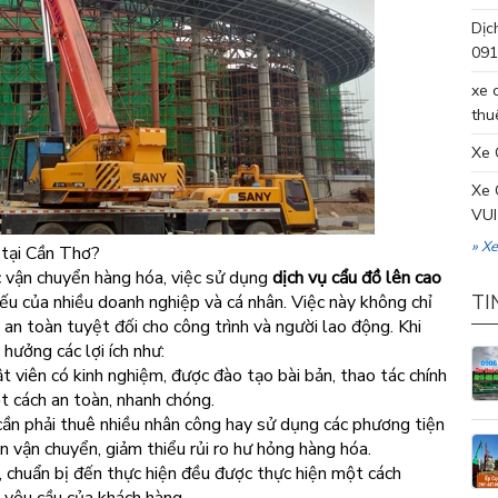
Dịc
091
xe 
thu
Xe 
Xe 
VUI
» X
 tại Cần Thơ?
c vận chuyển hàng hóa, việc sử dụng
dịch vụ cẩu đồ lên cao
ếu của nhiều doanh nghiệp và cá nhân. Việc này không chỉ
TI
an toàn tuyệt đối cho công trình và người lao động. Khi
hưởng các lợi ích như:
t viên có kinh nghiệm, được đào tạo bài bản, thao tác chính
 cách an toàn, nhanh chóng.
ần phải thuê nhiều nhân công hay sử dụng các phương tiện
an vận chuyển, giảm thiểu rủi ro hư hỏng hàng hóa.
, chuẩn bị đến thực hiện đều được thực hiện một cách