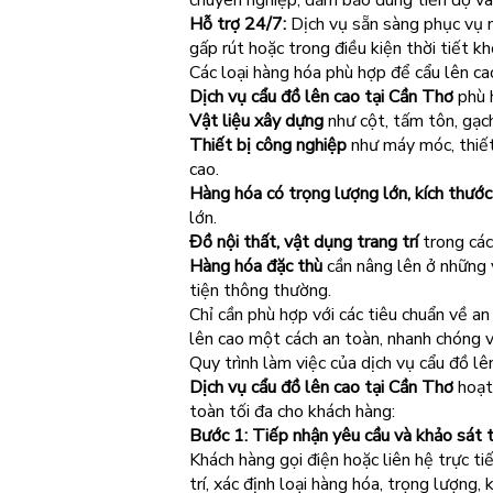
chuyên nghiệp, đảm bảo đúng tiến độ và
Hỗ trợ 24/7:
Dịch vụ sẵn sàng phục vụ mọ
gấp rút hoặc trong điều kiện thời tiết kh
Các loại hàng hóa phù hợp để cẩu lên ca
Dịch vụ cẩu đồ lên cao tại Cần Thơ
phù h
Vật liệu xây dựng
như cột, tấm tôn, gạch,
Thiết bị công nghiệp
như máy móc, thiết 
cao.
Hàng hóa có trọng lượng lớn, kích thướ
lớn.
Đồ nội thất, vật dụng trang trí
trong các 
Hàng hóa đặc thù
cần nâng lên ở những 
tiện thông thường.
Chỉ cần phù hợp với các tiêu chuẩn về a
lên cao một cách an toàn, nhanh chóng v
Quy trình làm việc của dịch vụ cẩu đồ lê
Dịch vụ cẩu đồ lên cao tại Cần Thơ
hoạt 
toàn tối đa cho khách hàng:
Bước 1: Tiếp nhận yêu cầu và khảo sát 
Khách hàng gọi điện hoặc liên hệ trực ti
trí, xác định loại hàng hóa, trọng lượng