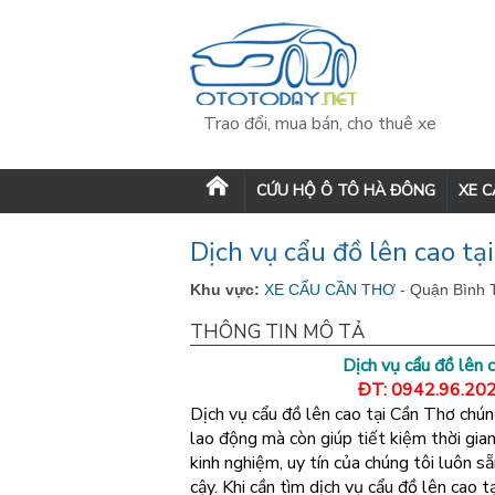
Trao đổi, mua bán, cho thuê xe
CỨU HỘ Ô TÔ HÀ ĐÔNG
XE 
Dịch vụ cẩu đồ lên cao tạ
Khu vực:
XE CẨU CẦN THƠ
- Quận Bình 
THÔNG TIN MÔ TẢ
Dịch vụ cẩu đồ lên 
ĐT: 0942.96.202
Dịch vụ cẩu đồ lên cao tại Cần Thơ chún
lao động mà còn giúp tiết kiệm thời gian
kinh nghiệm, uy tín của chúng tôi luôn 
cậy. Khi cần tìm dịch vụ cẩu đồ lên cao t