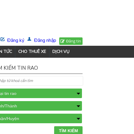
Đăng ký
Đăng nhập
Đăng tin
N TỨC
CHO THUÊ XE
DỊCH VỤ
M KIẾM TIN RAO