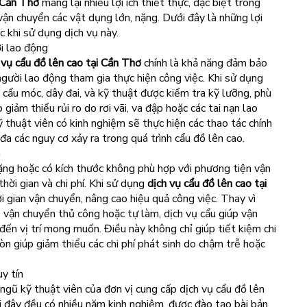
i Cần Thơ
mang lại nhiều lợi ích thiết thực, đặc biệt trong
vận chuyển các vật dụng lớn, nặng. Dưới đây là những lợi
c khi sử dụng dịch vụ này.
i lao động
 vụ cẩu đồ lên cao tại Cần Thơ
chính là khả năng đảm bảo
người lao động tham gia thực hiện công việc. Khi sử dụng
ị cẩu móc, dây đai, và kỹ thuật được kiểm tra kỹ lưỡng, phù
 giảm thiểu rủi ro do rơi vãi, va đập hoặc các tai nạn lao
thuật viên có kinh nghiệm sẽ thực hiện các thao tác chính
 đa các nguy cơ xảy ra trong quá trình cẩu đồ lên cao.
n
nặng hoặc có kích thước không phù hợp với phương tiện vận
hời gian và chi phí. Khi sử dụng
dịch vụ cẩu đồ lên cao tại
ời gian vận chuyển, nâng cao hiệu quả công việc. Thay vì
ể vận chuyển thủ công hoặc tự làm, dịch vụ cẩu giúp vận
đến vị trí mong muốn. Điều này không chỉ giúp tiết kiệm chi
òn giúp giảm thiểu các chi phí phát sinh do chậm trễ hoặc
uy tín
ngũ kỹ thuật viên của đơn vị cung cấp dịch vụ cẩu đồ lên
i đây đều có nhiều năm kinh nghiệm, được đào tạo bài bản