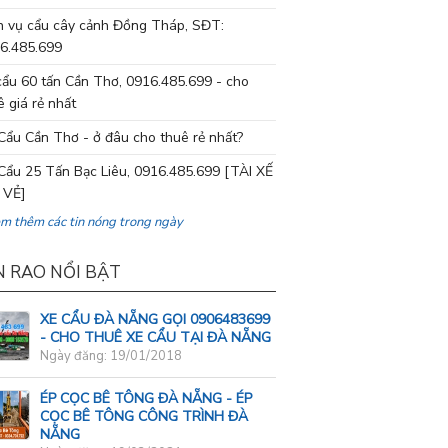
h vụ cẩu cây cảnh Đồng Tháp, SĐT:
6.485.699
cẩu 60 tấn Cần Thơ, 0916.485.699 - cho
ê giá rẻ nhất
Cẩu Cần Thơ - ở đâu cho thuê rẻ nhất?
Cẩu 25 Tấn Bạc Liêu, 0916.485.699 [TÀI XẾ
 VẺ]
em thêm các tin nóng trong ngày
N RAO NỔI BẬT
XE CẨU ĐÀ NẴNG GỌI 0906483699
- CHO THUÊ XE CẨU TẠI ĐÀ NẴNG
Ngày đăng: 19/01/2018
ÉP CỌC BÊ TÔNG ĐÀ NẴNG - ÉP
CỌC BÊ TÔNG CÔNG TRÌNH ĐÀ
NẴNG