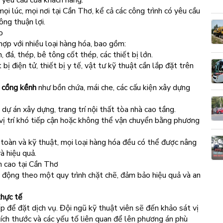
 yêu cầu của khách hàng.
i lúc, mọi nơi tại Cần Thơ, kể cả các công trình có yêu cầu
ông thuận lợi.
o
ợp với nhiều loại hàng hóa, bao gồm:
 đá, thép, bê tông cốt thép, các thiết bị lớn.
bị điện tử, thiết bị y tế, vật tư kỹ thuật cần lắp đặt trên
c cồng kềnh
như bồn chứa, mái che, các cấu kiện xây dựng
dự án xây dựng, trang trí nội thất tòa nhà cao tầng.
vị trí khó tiếp cận hoặc không thể vận chuyển bằng phương
n toàn và kỹ thuật, mọi loại hàng hóa đều có thể được nâng
à hiệu quả.
n cao tại Cần Thơ
động theo một quy trình chặt chẽ, đảm bảo hiệu quả và an
thực tế
ếp để đặt dịch vụ. Đội ngũ kỹ thuật viên sẽ đến khảo sát vị
, kích thước và các yếu tố liên quan để lên phương án phù