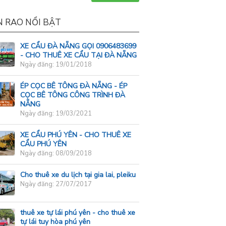
N RAO NỔI BẬT
XE CẨU ĐÀ NẴNG GỌI 0906483699
- CHO THUÊ XE CẨU TẠI ĐÀ NẴNG
Ngày đăng: 19/01/2018
ÉP CỌC BÊ TÔNG ĐÀ NẴNG - ÉP
CỌC BÊ TÔNG CÔNG TRÌNH ĐÀ
NẴNG
Ngày đăng: 19/03/2021
XE CẨU PHÚ YÊN - CHO THUÊ XE
CẨU PHÚ YÊN
Ngày đăng: 08/09/2018
Cho thuê xe du lịch tại gia lai, pleiku
Ngày đăng: 27/07/2017
thuê xe tự lái phú yên - cho thuê xe
tự lái tuy hòa phú yên