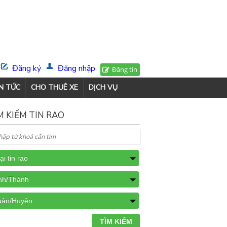
Đăng ký
Đăng nhập
Đăng tin
N TỨC
CHO THUÊ XE
DỊCH VỤ
M KIẾM TIN RAO