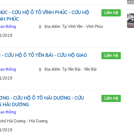
ÚC - CỨU HỘ Ô TÔ VĨNH PHÚC - CỨU HỘ
Liên hệ
NH PHÚC
iao thông
Địa điểm: Tp Vĩnh Yên - Vĩnh Phúc
11/2019
 - CỨU HỘ Ô TÔ YÊN BÁI - CỨU HỘ GIAO
Liên hệ
iao thông
Địa điểm: Tp Yên Bái - Yên Bái
11/2019
ƠNG - CỨU HỘ Ô TÔ HẢI DƯƠNG - CỨU
Liên hệ
G HẢI DƯƠNG
iao thông
 phố Hải Dương - Hải Dương
11/2019