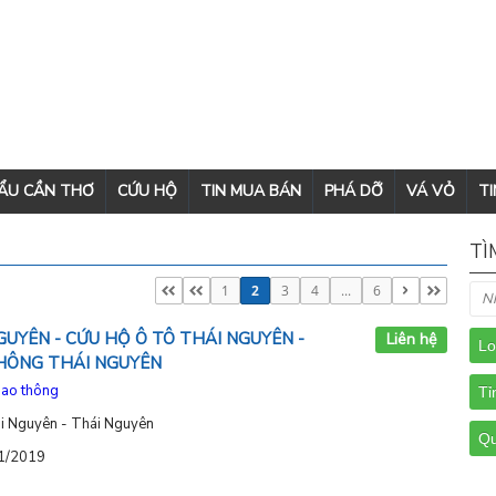
CẨU CẦN THƠ
CỨU HỘ
TIN MUA BÁN
PHÁ DỠ
VÁ VỎ
TI
TÌ
1
2
3
4
...
6
UYÊN - CỨU HỘ Ô TÔ THÁI NGUYÊN -
Liên hệ
HÔNG THÁI NGUYÊN
iao thông
ái Nguyên - Thái Nguyên
11/2019