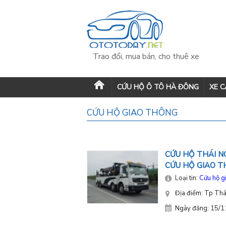
Trao đổi, mua bán, cho thuê xe
CỨU HỘ Ô TÔ HÀ ĐÔNG
XE 
CỨU HỘ GIAO THÔNG
CỨU HỘ THÁI NG
CỨU HỘ GIAO T
Loại tin:
Cứu hộ g
Địa điểm: Tp Th
Ngày đăng: 15/