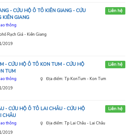
ANG - CỨU HỘ Ô TÔ KIÊN GIANG - CỨU
Liên hệ
 KIÊN GIANG
iao thông
phố Rạch Giá - Kiên Giang
11/2019
M - CỨU HỘ Ô TÔ KON TUM - CỨU HỘ
Liên hệ
ON TUM
iao thông
Địa điểm: Tp KonTum - Kon Tum
11/2019
U - CỨU HỘ Ô TÔ LAI CHÂU - CỨU HỘ
Liên hệ
I CHÂU
iao thông
Địa điểm: Tp Lai Châu - Lai Châu
11/2019