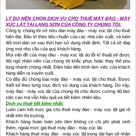
LÝ DO NÊN CHỌN DỊCH VỤ CHO THUÊ MÁY ĐÀO - MÁY
XÚC LẬT TẠI LẠNG SƠN CỦA CÔNG TY CHÚNG TÔI:
Công ty chúng tôi sở hữu dàn máy đào - máy xúc lật cho thuê
hiện đại. Bảo trì theo tiêu chuẩn của các nhà sản xuất, và luôn
đổi mới dàn xe sau thời hạn sử dụng nhất định. Tất cả sẽ đáp
ứng mọi nhu cầu của quý khách hàng.
Mọi vấn đề của máy đào - máy xúc lật do lỗi kĩ thuật sẽ được
đội ngũ nhân viên của chúng tôi khắc phục hoặc thay thế phụ
tùng nhanh chóng nhất. Đảm bảo tiến trình làm việc của khách
hàng diễn ra xuyên suốt.
Có đầy đủ chủng loại máy đào - máy xúc lật cho thuê. Được
thiết kế theo từng mục đích sử dụng của khách hàng. Do vậy,
máy đào - máy xúc lật của chúng tôi chịu được cường độ làm
việc cao mà vẫn hiệu quả và tiết kiệm nhiên liệu.
Dịch vụ thuê tiết kiệm nhất:
Luôn cam kết mức giá cho thuê máy đào - máy xúc lật giá rẻ
nhất trên thị trường.
Khách hàng hoàn toàn yên tâm không có chi phí phát sinh
thêm, ngoài mức giá thuê máy đào - máy xúc lật.
Khách hàng thuê máy đào - máy xúc lật trong dài hạn sẽ nhận