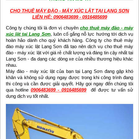
CHO THUÊ MÁY ĐÀO - MÁY XÚC LẬT TẠI LẠNG SƠN
LIÊN HỆ: 0906483699 - 0916485699
Công ty chúng tôi là đơn vị chuyên
cho thuê máy đào - máy
xúc lật tại Lạng Sơn
, luôn cố gắng nỗ lực hướng tới dịch vụ
hoàn hảo dành cho quý khách hàng. Công ty cho thuê máy
đào máy xúc lật Lạng Sơn đã tạo nên dịch vụ cho thuê máy
đào - máy xúc lật với giá rẻ chất lượng và đáng tin cậy nhất tại
Lạng Sơn - đa dạng các dòng xe của nhiều thương hiệu khác
nhau.
Máy đào - máy xúc lật của bạn tại Lạng Sơn đang gặp khó
khăn và không sử dụng ngay được trong khi công trình đang
thi công và cần được giải quyết. Hãy gọi ngay đến chúng tôi
qua hotline
0906483699 - 0916485699
để được tư vấn sử
dụng dịch vụ tốt nhất.