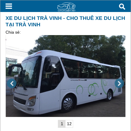
XE DU LỊCH TRÀ VINH - CHO THUÊ XE DU LỊCH
TẠI TRÀ VINH
Chia sẻ:
1
12