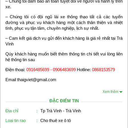
– Chúng tôi đảm bảo an toàn tuyệt đối về người và hành lý trên
xe.
– Chúng tôi có đội ngũ lái xe thông thạo tất cả các tuyến
đường và phục vụ khách hàng một cách thân thiện và nhiệt
tình, phục vụ tận tâm, chuyên nghiệp, lịch sự nhất.
– Cam kết giá dịch vụ gửi đến khách hàng là giá rẻ nhất tại Trà
Vinh
Qúy khách hàng muốn biết thêm thông tin chi tiết vui lòng liên
hệ thông tin sau
Điện thoại:
0916485699 - 0906483699
Hotline:
0868153579
Email thaigviet@gmail.com
Xem thêm
ĐẶC ĐIỂM TIN
Địa chỉ
:
Tp Trà Vinh - Trà Vinh
Loại tin rao
:
Cho thuê xe ô tô