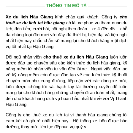
THÔNG TIN MÔ TẢ
Xe du lịch Hậu Giang
kính chào quý khách. Công ty
cho
thuê xe du lịch tại hậu giang
có lái xe phục vụ tham quan du
lịch, đón tiễn, cưới hỏi, hội nghị theo đoàn…xe 4 đến 45… chỗ
đa chủng loại đời mới với đầy đủ thiết bị, hiện đại và tiện nghi
nhất hiện nay chắc chắn sẽ mang lại cho khách hàng một dịch
vụ tốt nhất tại Hậu Giang.
Đội ngũ nhân viên
cho thuê xe du lịch Hậu Giang
luôn luôn
được đào tạo chuyên sâu các kiến thức du lịch hậu giang, kỹ
năng mềm từ nhân viên tư vấn đến lái xe . Ngoài việc đào tạo
về kỹ năng mềm còn được đào tạo về các kiến thức kỹ thuật
chuyên môn như cung đường, tiếp cận với các dòng xe mới,
luôn được chúng tôi sát hạch tay lái thường xuyên để luôn
mang lại cho khách hàng những chuyến đi an toàn nhất, mang
đến cho khách hàng dịch vụ hoàn hảo nhất khi về với Vị Thanh
Hậu Giang.
Công ty cho thuê xe du lịch tại vị thanh hậu giang chúng tôi
cam kết có giá rẻ nhất hiện nay . Hệ thống xe luôn được bảo
dưỡng, thay mới liên tục đểphục vụ quý vị.