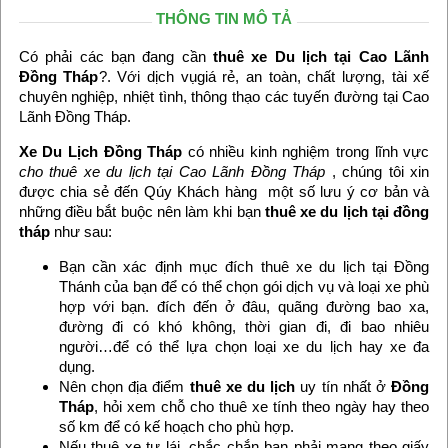
THÔNG TIN MÔ TẢ
Có phải các bạn đang cần
thuê xe Du lịch tại Cao Lãnh
Đồng Tháp
?. Với dịch vụgiá rẻ, an toàn, chất lượng, tài xế
chuyên nghiệp, nhiệt tình, thông thạo các tuyến đường tại Cao
Lãnh Đồng Tháp.
Xe Du Lịch Đồng Tháp
có nhiều kinh nghiệm trong lĩnh vực
cho thuê xe du lịch tại Cao Lãnh Đồng Tháp
, chúng tôi xin
được chia sẻ đến Qúy Khách hàng một số lưu ý cơ bản và
những điều bắt buộc nên làm khi bạn
thuê xe du lịch tại đồng
tháp
như sau:
Bạn cần xác định mục đích thuê xe du lịch tại Đồng
Thánh của bạn để có thể chọn gói dịch vụ và loại xe phù
hợp với bạn. đích đến ở đâu, quãng đường bao xa,
đường đi có khó không, thời gian đi, đi bao nhiêu
người…để có thể lựa chọn loại xe du lịch hay xe đa
dụng.
Nên chọn địa điểm
thuê xe du lịch
uy tín nhất ở
Đồng
Tháp
, hỏi xem chỗ cho thuê xe tính theo ngày hay theo
số km để có kế hoạch cho phù hợp.
Nếu thuê xe tự lái, chắc chắn bạn phải mang theo giấy