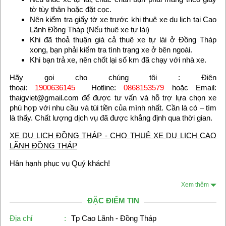
tờ tùy thân hoặc đặt cọc.
Nên kiểm tra giấy tờ xe trước khi thuê xe du lịch tại Cao
Lãnh Đồng Tháp (Nếu thuê xe tự lái)
Khi đã thoả thuận giá cả thuê xe tự lái ở Đồng Tháp
xong, bạn phải kiểm tra tình trạng xe ở bên ngoài.
Khi bạn trả xe, nên chốt lại số km đã chạy với nhà xe.
Hãy gọi cho chúng tôi : Điện
thoại:
1900636145
Hotline:
0868153579
hoặc Email:
thaigviet@gmail.com để được tư vấn và hỗ trợ lựa chọn xe
phù hợp với nhu cầu và túi tiền của mình nhất. Cần là có – tìm
là thấy. Chất lượng dịch vụ đã được khẳng định qua thời gian.
XE DU LỊCH ĐỒNG THÁP - CHO THUÊ XE DU LỊCH CAO
LÃNH ĐỒNG THÁP
Hân hạnh phục vụ Quý khách!
Xem thêm
ĐẶC ĐIỂM TIN
Địa chỉ
:
Tp Cao Lãnh - Đồng Tháp