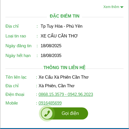
Xem thêm
ĐẶC ĐIỂM TIN
Địa chỉ
:
Tp Tuy Hòa - Phú Yên
Loại tin rao
:
XE CẨU CẦN THƠ
Ngày đăng tin
:
18/08/2025
Ngày hết hạn
:
18/08/2035
THÔNG TIN LIÊN HỆ
Tên liên lạc
:
Xe Cẩu Xà Phiên Cần Thơ
Địa chỉ
:
Xà Phiên, Cần Thơ
Điện thoại
:
0868.15.3579 - 0942.96.2023
Mobile
:
0916485699
Gọi điện