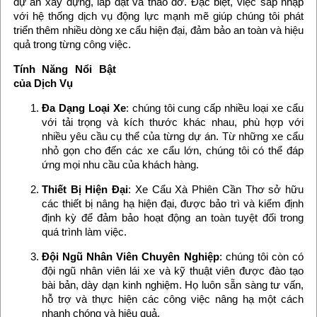
dự án xây dựng, lắp đặt và tháo dỡ. Đặc biệt, việc sáp nhập
với hệ thống dịch vụ động lực mạnh mẽ giúp chúng tôi phát
triển thêm nhiều dòng xe cẩu hiện đại, đảm bảo an toàn và hiệu
quả trong từng công việc.
Tính Năng Nổi Bật
của Dịch Vụ
Đa Dạng Loại Xe
: chúng tôi cung cấp nhiều loại xe cẩu
với tải trọng và kích thước khác nhau, phù hợp với
nhiều yêu cầu cụ thể của từng dự án. Từ những xe cẩu
nhỏ gọn cho đến các xe cẩu lớn, chúng tôi có thể đáp
ứng mọi nhu cầu của khách hàng.
Thiết Bị Hiện Đại
: Xe Cẩu Xà Phiên Cần Thơ sở hữu
các thiết bị nâng hạ hiện đại, được bảo trì và kiểm định
định kỳ để đảm bảo hoạt động an toàn tuyệt đối trong
quá trình làm việc.
Đội Ngũ Nhân Viên Chuyên Nghiệp
: chúng tôi còn có
đội ngũ nhân viên lái xe và kỹ thuật viên được đào tạo
bài bản, dày dạn kinh nghiệm. Họ luôn sẵn sàng tư vấn,
hỗ trợ và thực hiện các công việc nâng hạ một cách
nhanh chóng và hiệu quả.