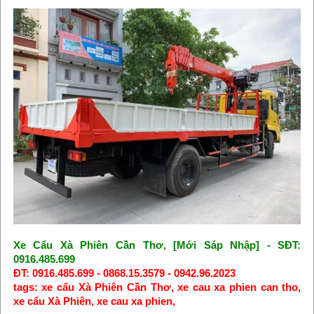
Xe Cẩu Xà Phiên Cần Thơ, [Mới Sáp Nhập] - SĐT:
0916.485.699
ĐT: 0916.485.699 - 0868.15.3579 - 0942.96.2023
tags: xe cẩu Xà Phiên Cần Thơ, xe cau xa phien can tho,
xe cẩu Xà Phiên, xe cau xa phien,