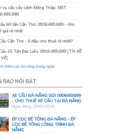
h vụ cẩu cây cảnh Đồng Tháp, SĐT:
6.485.699
cẩu 60 tấn Cần Thơ, 0916.485.699 - cho
ê giá rẻ nhất
Cẩu Cần Thơ - ở đâu cho thuê rẻ nhất?
Cẩu 25 Tấn Bạc Liêu, 0916.485.699 [TÀI XẾ
 VẺ]
em thêm các tin nóng trong ngày
N RAO NỔI BẬT
XE CẨU ĐÀ NẴNG GỌI 0906483699
- CHO THUÊ XE CẨU TẠI ĐÀ NẴNG
Ngày đăng: 19/01/2018
ÉP CỌC BÊ TÔNG ĐÀ NẴNG - ÉP
CỌC BÊ TÔNG CÔNG TRÌNH ĐÀ
NẴNG