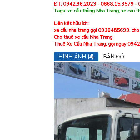
ĐT: 0942.96.2023 - 0868.15.3579 -
Tags: xe cẩu thùng Nha Trang, xe cau th
Liên kết hữu ích:
xe cẩu nha trang gọi 0916485699, cho t
Cho thuê xe cẩu Nha Trang
Thuê Xe Cẩu Nha Trang, gọi ngay 094
HÌNH ẢNH
(4)
BẢN ĐỒ