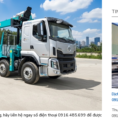
TI
Dịc
091
Thu
g, hãy liên hệ ngay số điện thoại 0916.485.699 để được
091