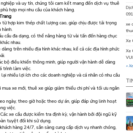
n nghiệp và uy tín, chúng tôi cam kết mang đến dịch vụ thuê
Dịc
 phù hợp mọi nhu cầu của khách hàng.
091
 Trang
từ hợp kim thép chất lượng cao, giúp chịu được tải trọng
xe 
n hành.
thu
ấu cẩu đa dạng, có thể nâng hàng từ vài tấn đến hàng chục
Xe 
 khác nhau.
dàng trên nhiều địa hình khác nhau, kể cả các địa hình phức
Xe 
ãi.
VUI
c bộ điều khiển thông minh, giúp người vận hành dễ dàng
» X
 trình làm việc.
lại nhiều lợi ích cho các doanh nghiệp và cá nhân có nhu cầu
TI
 mua xe mới, thuê xe giúp giảm thiểu chi phí và tối ưu ngân
o ngày, theo giờ hoặc theo dự án, giúp đáp ứng linh hoạt
ng việc.
Các xe cẩu được kiểm tra định kỳ, vận hành bởi đội ngũ kỹ
àn tuyệt đối khi sử dụng.
khách hàng 24/7, sẵn sàng cung cấp dịch vụ nhanh chóng,