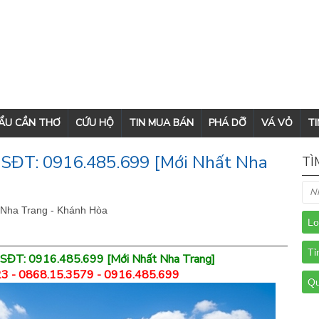
CẨU CẦN THƠ
CỨU HỘ
TIN MUA BÁN
PHÁ DỠ
VÁ VỎ
TI
 SĐT: 0916.485.699 [Mới Nhất Nha
TÌ
 Nha Trang - Khánh Hòa
, SĐT: 0916.485.699 [Mới Nhất Nha Trang]
3 - 0868.15.3579 - 0916.485.699