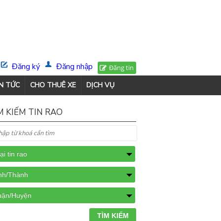
Đăng ký
Đăng nhập
Đăng tin
N TỨC
CHO THUÊ XE
DỊCH VỤ
M KIẾM TIN RAO