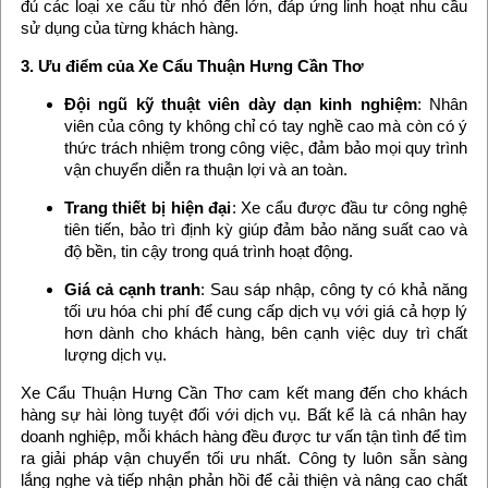
đủ các loại xe cẩu từ nhỏ đến lớn, đáp ứng linh hoạt nhu cầu
sử dụng của từng khách hàng.
3. Ưu điểm của Xe Cẩu Thuận Hưng Cần Thơ
Đội ngũ kỹ thuật viên dày dạn kinh nghiệm
: Nhân
viên của công ty không chỉ có tay nghề cao mà còn có ý
thức trách nhiệm trong công việc, đảm bảo mọi quy trình
vận chuyển diễn ra thuận lợi và an toàn.
Trang thiết bị hiện đại
: Xe cẩu được đầu tư công nghệ
tiên tiến, bảo trì định kỳ giúp đảm bảo năng suất cao và
độ bền, tin cậy trong quá trình hoạt động.
Giá cả cạnh tranh
: Sau sáp nhập, công ty có khả năng
tối ưu hóa chi phí để cung cấp dịch vụ với giá cả hợp lý
hơn dành cho khách hàng, bên cạnh việc duy trì chất
lượng dịch vụ.
Xe Cẩu Thuận Hưng Cần Thơ cam kết mang đến cho khách
hàng sự hài lòng tuyệt đối với dịch vụ. Bất kể là cá nhân hay
doanh nghiệp, mỗi khách hàng đều được tư vấn tận tình để tìm
ra giải pháp vận chuyển tối ưu nhất. Công ty luôn sẵn sàng
lắng nghe và tiếp nhận phản hồi để cải thiện và nâng cao chất