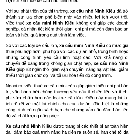
Lợi ích khi thuê xe cẩu nhỏ Ninh Kiều
Với sự phát triển của thị trường,
xe cẩu nhỏ Ninh Kiều
đã trở
thành sự lựa chọn phổ biến nhờ vào nhiều lợi ích vượt trội.
Việc thuê
xe cẩu mini Ninh Kiều
không chỉ giúp các doanh
nghiệp, cá nhân tiết kiệm thời gian, chi phí mà còn đảm bảo an
toàn và hiệu quả trong quá trình làm việc.
So với các loại xe cẩu lớn,
xe cẩu mini Ninh Kiều
có mức giá
thuê phù hợp hơn, phù hợp với các dự án nhỏ, trung bình hoặc
những công trình yêu cầu linh hoạt cao. Với khả năng di
chuyển dễ dàng trong không gian chật hẹp,
xe cẩu nhỏ Ninh
Kiều
giúp rút ngắn thời gian vận chuyển, nâng hạ vật liệu, giảm
thiểu thời gian chờ đợi và tối ưu hóa tiến độ công trình.
Ngoài ra, việc thuê xe cẩu mini còn giúp giảm thiểu chi phí bảo
trì, vận hành bởi chúng thường yêu cầu ít nhiên liệu và ít chi
phí sửa chữa hơn các loại xe cẩu lớn. Điều này mang lại lợi
ích rõ rệt về mặt tài chính cho các dự án, đặc biệt là những
công trình có ngân sách hạn chế nhưng vẫn cần đảm bảo tiến
độ và chất lượng công việc.
Xe cẩu nhỏ Ninh Kiều
được trang bị các thiết bị an toàn hiện
đại, đảm bảo quá trình nâng hạ diễn ra suôn sẻ, hạn chế tối đa