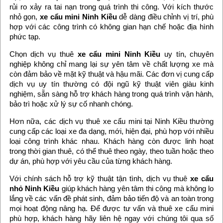
rủi ro xảy ra tai nạn trong quá trình thi công. Với kích thước
nhỏ gọn,
xe cẩu mini Ninh Kiều
dễ dàng điều chỉnh vị trí, phù
hợp với các công trình có không gian hạn chế hoặc địa hình
phức tạp.
Chọn dịch vụ thuê
xe cẩu mini Ninh Kiều
uy tín, chuyên
nghiệp không chỉ mang lại sự yên tâm về chất lượng xe mà
còn đảm bảo về mặt kỹ thuật và hậu mãi. Các đơn vị cung cấp
dịch vụ uy tín thường có đội ngũ kỹ thuật viên giàu kinh
nghiệm, sẵn sàng hỗ trợ khách hàng trong quá trình vận hành,
bảo trì hoặc xử lý sự cố nhanh chóng.
Hơn nữa, các dịch vụ thuê xe cẩu mini tại Ninh Kiều thường
cung cấp các loại xe đa dạng, mới, hiện đại, phù hợp với nhiều
loại công trình khác nhau. Khách hàng còn được linh hoạt
trong thời gian thuê, có thể thuê theo ngày, theo tuần hoặc theo
dự án, phù hợp với yêu cầu của từng khách hàng.
Với chính sách hỗ trợ kỹ thuật tận tình, dịch vụ thuê
xe cẩu
nhỏ Ninh Kiều
giúp khách hàng yên tâm thi công mà không lo
lắng về các vấn đề phát sinh, đảm bảo tiến độ và an toàn trong
mọi hoạt động nâng hạ. Để được tư vấn và thuê xe cẩu mini
phù hợp, khách hàng hãy liên hệ ngay với chúng tôi qua số