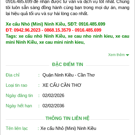
0916.485.699 để nhận được tư vấn và dịch vụ tốt nhất. Chúng
tôi luôn sẵn sàng đồng hành cùng bạn trong mọi dự án, mang
lại hiệu quả tối ưu và sự hài lòng cao nhất.
Xe cẩu Nhỏ (Mini) Ninh Kiều, SĐT: 0916.485.699
ĐT: 0942.96.2023 - 0868.15.3579 - 0916.485.699
Tags: xe cẩu nhỏ Ninh Kiều, xe cau nho ninh kieu, xe cau
mini Ninh Kiều, xe cau mini ninh kieu,
Xem thêm
ĐẶC ĐIỂM TIN
Địa chỉ
:
Quận Ninh Kiều - Cần Thơ
Loại tin rao
:
XE CẨU CẦN THƠ
Ngày đăng tin
:
02/02/2026
Ngày hết hạn
:
02/02/2036
THÔNG TIN LIÊN HỆ
Tên liên lạc
:
Xe cẩu Nhỏ (Mini) Ninh Kiều