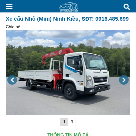
Xe cẩu Nhỏ (Mini) Ninh Kiều, SĐT: 0916.485.699
Chia sẻ:
1
3
THÔNG TIN MÔ TẢ