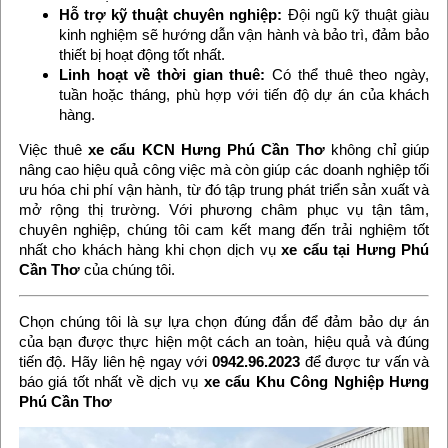
Hỗ trợ kỹ thuật chuyên nghiệp:
Đội ngũ kỹ thuật giàu
kinh nghiệm sẽ hướng dẫn vận hành và bảo trì, đảm bảo
thiết bị hoạt động tốt nhất.
Linh hoạt về thời gian thuê:
Có thể thuê theo ngày,
tuần hoặc tháng, phù hợp với tiến độ dự án của khách
hàng.
Việc thuê
xe cẩu KCN Hưng Phú Cần Thơ
không chỉ giúp
nâng cao hiệu quả công việc mà còn giúp các doanh nghiệp tối
ưu hóa chi phí vận hành, từ đó tập trung phát triển sản xuất và
mở rộng thị trường. Với phương châm phục vụ tận tâm,
chuyên nghiệp, chúng tôi cam kết mang đến trải nghiệm tốt
nhất cho khách hàng khi chọn dịch vụ
xe cẩu tại Hưng Phú
Cần Thơ
của chúng tôi.
Chọn chúng tôi là sự lựa chọn đúng đắn để đảm bảo dự án
của bạn được thực hiện một cách an toàn, hiệu quả và đúng
tiến độ. Hãy liên hệ ngay với
0942.96.2023
để được tư vấn và
báo giá tốt nhất về dịch vụ
xe cẩu Khu Công Nghiệp Hưng
Phú Cần Thơ