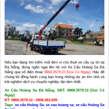
Nếu bạn đang tìm kiếm một đơn vị cho thuê xe cẩu uy tín tại
Đà Nẵng, đừng ngần ngại liên hệ với Xe Cẩu Hoàng Sa Đà
Nẵng qua số điện thoại
0868.3579.10 [Gọi Có Ngay]
. Hãy để
chúng tôi đồng hành cùng bạn trong những dự án lớn nhỏ và
trải nghiệm dịch vụ chuyên nghiệp, tận tâm nhất.
Xe Cẩu Hoàng Sa Đà Nẵng, SĐT: 0868.3579.10 [Gọi Có
Ngay]
ĐT: 0868.3579.10 - 0906.483.699
Tags:
xe cẩu Hoàng Sa
,
xe cau hoang sa
,
xe cẩu Hoàng Sa