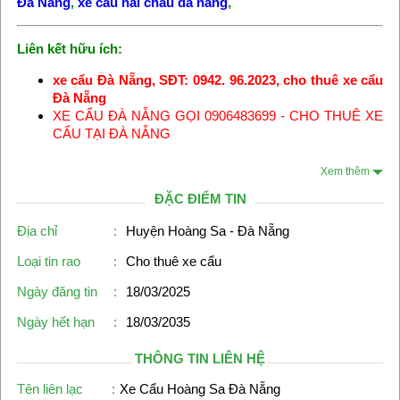
Đà Nẵng
,
xe cau hai chau da nang
,
Liên kết hữu ích:
xe cẩu Đà Nẵng, SĐT: 0942. 96.2023, cho thuê xe cẩu
Đà Nẵng
XE CẨU ĐÀ NẴNG GỌI 0906483699 - CHO THUÊ XE
CẨU TẠI ĐÀ NẴNG
Xem thêm
ĐẶC ĐIỂM TIN
Địa chỉ
:
Huyện Hoàng Sa - Đà Nẵng
Loại tin rao
:
Cho thuê xe cẩu
Ngày đăng tin
:
18/03/2025
Ngày hết hạn
:
18/03/2035
THÔNG TIN LIÊN HỆ
Tên liên lạc
:
Xe Cẩu Hoàng Sa Đà Nẵng