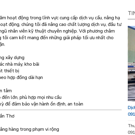
TI
 hoạt động trong lĩnh vực cung cấp dịch vụ cẩu, nâng hạ
oạt động, chúng tôi đã nâng cao chất lượng dịch vụ, đầu tư
 ngũ nhân viên kỹ thuật chuyên nghiệp. Với phương châm
g tôi cam kết mang đến những giải pháp tối ưu nhất cho
ận.
ờng xây dựng
ác nhà máy, kho bãi
t thiết bị
heo hợp đồng dài hạn
ận tâm
ỏ đến lớn, phù hợp mọi nhu cầu
 kỳ để đảm bảo vận hành ổn định, an toàn
Dịc
091
Cần Thơ
Thu
nâng hàng trong phạm vi rộng
091