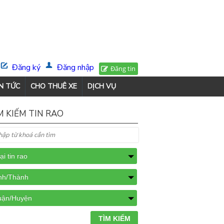
Đăng ký
Đăng nhập
Đăng tin
N TỨC
CHO THUÊ XE
DỊCH VỤ
M KIẾM TIN RAO