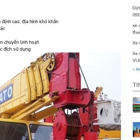
Dịc
091
 định cao, địa hình khó khăn
xe 
xác
thu
ận chuyển linh hoạt
Xe 
c đích sử dụng
Xe 
VUI
» X
TI