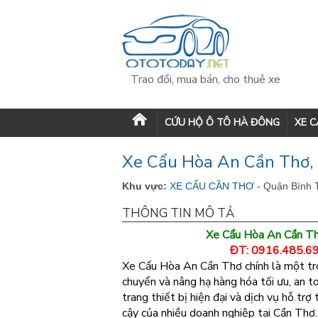
Trao đổi, mua bán, cho thuê xe
CỨU HỘ Ô TÔ HÀ ĐÔNG
XE 
Xe Cẩu Hòa An Cần Thơ, 
Khu vực:
XE CẨU CẦN THƠ
- Quận Bình 
THÔNG TIN MÔ TẢ
Xe Cẩu Hòa An Cần Th
ĐT: 0916.485.69
Xe Cẩu Hòa An Cần Thơ chính là một tro
chuyển và nâng hạ hàng hóa tối ưu, an to
trang thiết bị hiện đại và dịch vụ hỗ tr
cậy của nhiều doanh nghiệp tại Cần Thơ