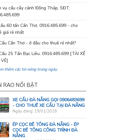
h vụ cẩu cây cảnh Đồng Tháp, SĐT:
6.485.699
cẩu 60 tấn Cần Thơ, 0916.485.699 - cho
ê giá rẻ nhất
Cẩu Cần Thơ - ở đâu cho thuê rẻ nhất?
Cẩu 25 Tấn Bạc Liêu, 0916.485.699 [TÀI XẾ
 VẺ]
em thêm các tin nóng trong ngày
N RAO NỔI BẬT
XE CẨU ĐÀ NẴNG GỌI 0906483699
- CHO THUÊ XE CẨU TẠI ĐÀ NẴNG
Ngày đăng: 19/01/2018
ÉP CỌC BÊ TÔNG ĐÀ NẴNG - ÉP
CỌC BÊ TÔNG CÔNG TRÌNH ĐÀ
NẴNG