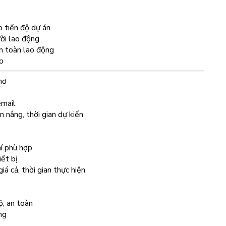
o tiến độ dự án
ười lao động
n toàn lao động
áo
hơ
email
ần nâng, thời gian dự kiến
hí phù hợp
ết bị
iá cả, thời gian thực hiện
ộ, an toàn
ng