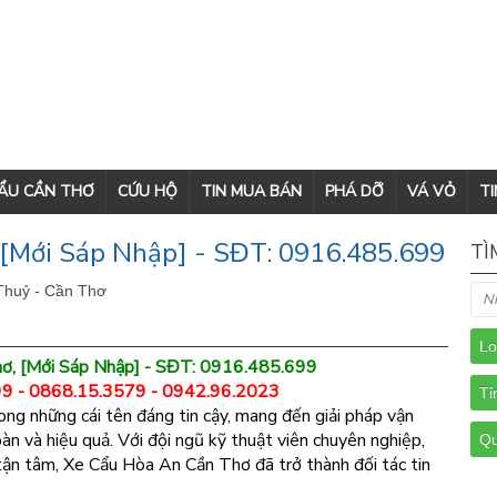
CẨU CẦN THƠ
CỨU HỘ
TIN MUA BÁN
PHÁ DỠ
VÁ VỎ
TI
[Mới Sáp Nhập] - SĐT: 0916.485.699
TÌ
Thuỷ - Cần Thơ
ơ, [Mới Sáp Nhập] - SĐT: 0916.485.699
9 - 0868.15.3579 - 0942.96.2023
ng những cái tên đáng tin cậy, mang đến giải pháp vận
àn và hiệu quả. Với đội ngũ kỹ thuật viên chuyên nghiệp,
ợ tận tâm, Xe Cẩu Hòa An Cần Thơ đã trở thành đối tác tin
.