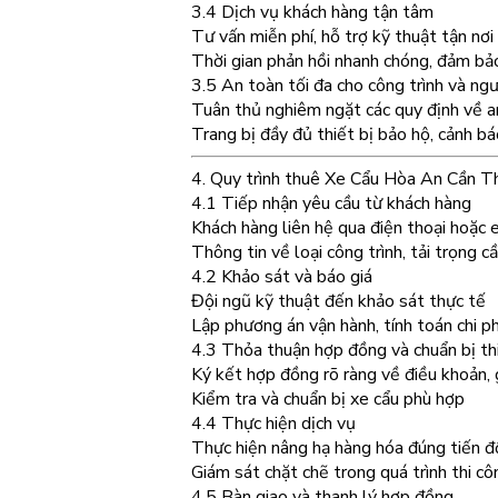
3.4 Dịch vụ khách hàng tận tâm
Tư vấn miễn phí, hỗ trợ kỹ thuật tận nơi
Thời gian phản hồi nhanh chóng, đảm bả
3.5 An toàn tối đa cho công trình và ng
Tuân thủ nghiêm ngặt các quy định về a
Trang bị đầy đủ thiết bị bảo hộ, cảnh b
4. Quy trình thuê Xe Cẩu Hòa An Cần T
4.1 Tiếp nhận yêu cầu từ khách hàng
Khách hàng liên hệ qua điện thoại hoặc 
Thông tin về loại công trình, tải trọng c
4.2 Khảo sát và báo giá
Đội ngũ kỹ thuật đến khảo sát thực tế
Lập phương án vận hành, tính toán chi p
4.3 Thỏa thuận hợp đồng và chuẩn bị thi
Ký kết hợp đồng rõ ràng về điều khoản, g
Kiểm tra và chuẩn bị xe cẩu phù hợp
4.4 Thực hiện dịch vụ
Thực hiện nâng hạ hàng hóa đúng tiến đ
Giám sát chặt chẽ trong quá trình thi cô
4.5 Bàn giao và thanh lý hợp đồng