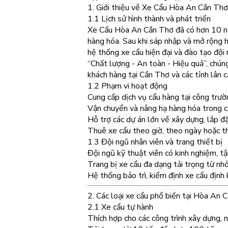
1. Giới thiệu về Xe Cẩu Hòa An Cần Thơ
1.1 Lịch sử hình thành và phát triển
Xe Cẩu Hòa An Cần Thơ đã có hơn 10 năm
hàng hóa. Sau khi sáp nhập và mở rộng h
hệ thống xe cẩu hiện đại và đào tạo đội
“Chất lượng - An toàn - Hiệu quả”, chún
khách hàng tại Cần Thơ và các tỉnh lân c
1.2 Phạm vi hoạt động
Cung cấp dịch vụ cẩu hàng tại công trư
Vận chuyển và nâng hạ hàng hóa trong c
Hỗ trợ các dự án lớn về xây dựng, lắp đặ
Thuê xe cẩu theo giờ, theo ngày hoặc t
1.3 Đội ngũ nhân viên và trang thiết bị
Đội ngũ kỹ thuật viên có kinh nghiệm, t
Trang bị xe cẩu đa dạng tải trọng từ nh
Hệ thống bảo trì, kiểm định xe cẩu định
2. Các loại xe cẩu phổ biến tại Hòa An 
2.1 Xe cẩu tự hành
Thích hợp cho các công trình xây dựng, 