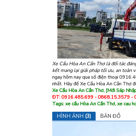
Xe Cẩu Hòa An Cần Thơ là đối tác đáng 
kết mang lại giải pháp tối ưu, an toàn 
ngay hôm nay qua số điện thoại 0916.4
nhất. Hãy để Xe Cẩu Hòa An Cần Thơ đồ
Xe Cẩu Hòa An Cần Thơ, [Mới Sáp Nhậ
ĐT: 0916.485.699 - 0868.15.3579 -
Tags: xe cẩu Hòa An Cần Thơ, xe cau ho
HÌNH ẢNH
(3)
BẢN ĐỒ