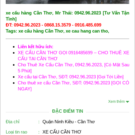
xe cẩu hàng Cần Thơ, Mr Thái: 0942.96.2023 [Tư Vấn Tận
Tình]
ĐT: 0942.96.2023 - 0868.15.3579 - 0916.485.699
Tags: xe cẩu hàng Cần Thơ, xe cau hang can tho,
Liên kết hữu ích:
XE CẨU CẦN THƠ GỌI 0916485699 – CHO THUÊ XE
CẨU TẠI CẦN THƠ
Cho Thuê Xe Cẩu Cần Thơ, 0942.96.2023, [Có Mặt Sau
5 Phút]
Xe cẩu tại Cần Thơ, SĐT: 0942.96.2023 [Gọi Tới Liền]
Cho thuê xe cẩu Cần Thơ, SĐT: 0942.96.2023 [GỌI CÓ
NGAY]
Xem thêm
ĐẶC ĐIỂM TIN
Địa chỉ
:
Quận Ninh Kiều - Cần Thơ
Loại tin rao
:
XE CẨU CẦN THƠ