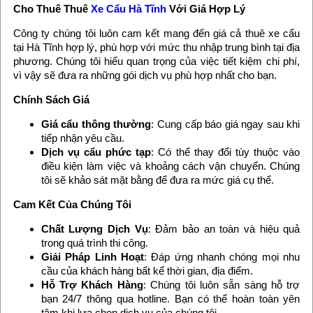
Cho Thuê Thuê
Xe Cẩu Hà Tĩnh
Với Giá Hợp Lý
Công ty chúng tôi luôn cam kết mang đến giá cả thuê xe cẩu
tại Hà Tĩnh hợp lý, phù hợp với mức thu nhập trung bình tại địa
phương. Chúng tôi hiểu quan trọng của việc tiết kiệm chi phí,
vì vậy sẽ đưa ra những gói dịch vụ phù hợp nhất cho bạn.
Chính Sách Giá
Giá cẩu thông thường
: Cung cấp báo giá ngay sau khi
tiếp nhận yêu cầu.
Dịch vụ cẩu phức tạp
: Có thể thay đổi tùy thuộc vào
điều kiện làm việc và khoảng cách vận chuyển. Chúng
tôi sẽ khảo sát mặt bằng để đưa ra mức giá cụ thể.
Cam Kết Của Chúng Tôi
Chất Lượng Dịch Vụ
: Đảm bảo an toàn và hiệu quả
trong quá trình thi công.
Giải Pháp Linh Hoạt
: Đáp ứng nhanh chóng mọi nhu
cầu của khách hàng bất kể thời gian, địa điểm.
Hỗ Trợ Khách Hàng
: Chúng tôi luôn sẵn sàng hỗ trợ
bạn 24/7 thông qua hotline. Bạn có thể hoàn toàn yên
tâm khi lựa chọn dịch vụ của chúng tôi.