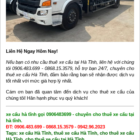
Liên Hệ Ngay Hôm Nay!
Nếu bạn có nhu cầu thuê xe cẩu tại Hà Tĩnh, liên hệ với chúng
tôi 0906.483.699 - 0868.15.3579, hỗ trợ bạn 24/7, chuyên cho
thuê xe cẩu Hà Tĩnh,
đảm bảo rằng bạn sẽ nhận được dịch vụ
tốt nhất với mức giá hợp lý nhất.
Cám ơn bạn đã quan tâm đến dịch vụ cho thuê xe cẩu của
chúng tôi! Hân hạnh phục vụ quý khách!
xe cẩu hà tĩnh gọi 0906483699 - chuyên cho thuê xe cẩu tại
hà tĩnh
.
ĐT: 0906.483.699 - 0868.15.3579 - 0942.96.2023
Tags:
xe cẩu Hà Tĩnh
,
thuê xe cẩu Hà Tĩnh
,
cho thuê xe cẩu
Hà Tĩnh
,
cho thuê xe cẩu tại Hà Tĩnh
,