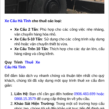
Xe Cẩu Hà Tĩnh
cho thuê các loại:
Xe Cẩu 2 Tấn
: Phù hợp cho các công việc nhẹ nhàng,
vận chuyển hàng hóa nhỏ.
Xe Cẩu 5-10 Tấn
: Sử dụng cho các công trình xây dựng
nhỏ hoặc vận chuyển thiết bị vừa.
Xe Cẩu Trên 10 Tấn
: Thích hợp cho các dự án lớn, cẩu
hàng nặng và cồng kềnh.
Quy Trình
Thuê Xe
Cẩu Hà Tĩnh
Để đảm bảo dịch vụ nhanh chóng và thuận tiện nhất cho quý
khách, chúng tôi đã xây dựng một quy trình thuê xe cẩu đơn
giản:
Liên Hệ
: Bạn chỉ cần gọi đến hotline
0906.483.699 hoặc
0868.15.3579
để cung cấp thông tin về yêu cầu.
Khảo Sát Hiện Trường
: Trong một số trường hợp cẩu
phức tạp, chúng tôi sẽ đến khảo sát trực tiếp để đánh giá