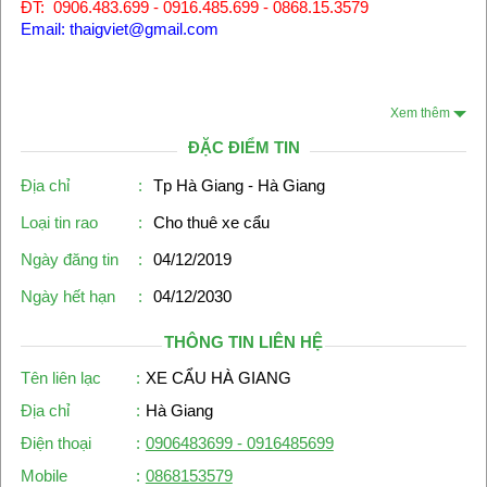
ĐT: 0906.483.699 - 0916.485.699 - 0868.15.3579
Email: thaigviet@gmail.com
Xem thêm
ĐẶC ĐIỂM TIN
Địa chỉ
:
Tp Hà Giang - Hà Giang
Loại tin rao
:
Cho thuê xe cẩu
Ngày đăng tin
:
04/12/2019
Ngày hết hạn
:
04/12/2030
THÔNG TIN LIÊN HỆ
Tên liên lạc
:
XE CẨU HÀ GIANG
Địa chỉ
:
Hà Giang
Điện thoại
:
0906483699 - 0916485699
Mobile
:
0868153579