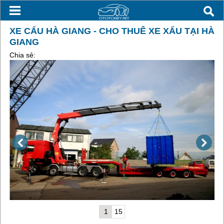
XE CẨU HÀ GIANG - CHO THUÊ XE XẨU TẠI HÀ
GIANG
Chia sẻ:
1
15