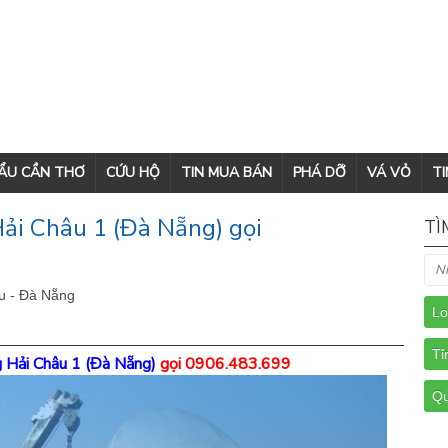
CẨU CẦN THƠ
CỨU HỘ
TIN MUA BÁN
PHÁ DỠ
VÁ VỎ
TI
ải Châu 1 (Đà Nẵng) gọi
TÌ
u - Đà Nẵng
g Hải Châu 1 (Đà Nẵng)
gọi 0906.483.699