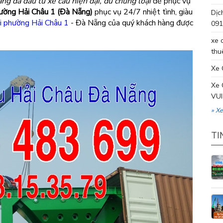
ng đã đầu tư xe cẩu hiện đại, đủ chủng loại
để phục vụ
hường Hải Châu 1 (Đà Nẵng)
phục vụ 24/7 nhiệt tình, giàu
Dịc
ại phường Hải Châu 1
- Đà Nẵng của quý khách hàng được
091
xe 
thu
Xe 
Xe 
VUI
» X
TI