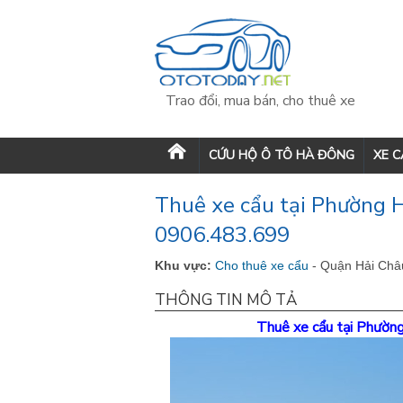
Trao đổi, mua bán, cho thuê xe
CỨU HỘ Ô TÔ HÀ ĐÔNG
XE 
Thuê xe cẩu tại Phường H
0906.483.699
Khu vực:
Cho thuê xe cẩu
- Quận Hải Châ
THÔNG TIN MÔ TẢ
Thuê xe cẩu tại Phườn