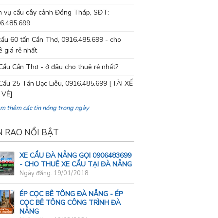
h vụ cẩu cây cảnh Đồng Tháp, SĐT:
6.485.699
cẩu 60 tấn Cần Thơ, 0916.485.699 - cho
ê giá rẻ nhất
Cẩu Cần Thơ - ở đâu cho thuê rẻ nhất?
Cẩu 25 Tấn Bạc Liêu, 0916.485.699 [TÀI XẾ
 VẺ]
em thêm các tin nóng trong ngày
N RAO NỔI BẬT
XE CẨU ĐÀ NẴNG GỌI 0906483699
- CHO THUÊ XE CẨU TẠI ĐÀ NẴNG
Ngày đăng: 19/01/2018
ÉP CỌC BÊ TÔNG ĐÀ NẴNG - ÉP
CỌC BÊ TÔNG CÔNG TRÌNH ĐÀ
NẴNG