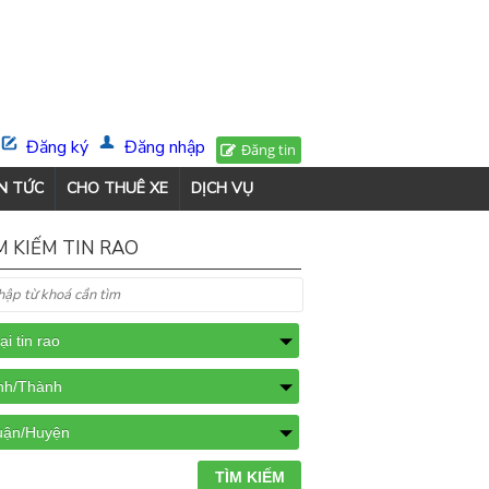
Đăng ký
Đăng nhập
Đăng tin
N TỨC
CHO THUÊ XE
DỊCH VỤ
M KIẾM TIN RAO