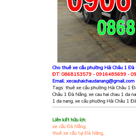
Cho thuê xe cẩu phường Hải Châu 1 Đà 
ĐT: 0868153579 - 0916485699 - 
Email: xecauhaichaudanang@gmail.com
Tags: thuê xe cẩu phường Hải Châu 1 Đà
Châu 1 Đà Nẵng, xe cau hai chau 1 da na
1 da nang, xe cẩu phường Hải Châu 1 Đà
Liên kết hữu ích:
xe cẩu Đà Nẵng
,
thuê xe cẩu tại Đà Năng,