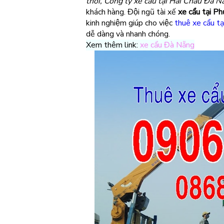
thời, Công ty xe cẩu tại Hải Châu Đà Nẵ
khách hàng. Đội ngũ tài xế
xe cẩu tại P
kinh nghiệm giúp cho việc
thuê xe cẩu t
dễ dàng và nhanh chóng.
Xem thêm link:
xe cẩu Đà Nẵng