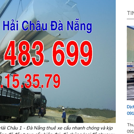
TI
Dịc
091
Thu
ải Châu 1 - Đà Nẵng thuê xe cẩu nhanh chóng và kịp
091