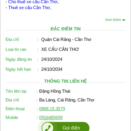
-
Cho thuê xe cẩu Cần Thơ
,
-
Thuê xe cẩu Cần Thơ
,
Xem thêm
ĐẶC ĐIỂM TIN
Địa chỉ
:
Quận Cái Răng - Cần Thơ
Loại tin rao
:
XE CẨU CẦN THƠ
Ngày đăng tin
:
24/10/2024
Ngày hết hạn
:
24/10/2034
THÔNG TIN LIÊN HỆ
Tên liên lạc
:
Đặng Hồng Thái
Địa chỉ
:
Ba Láng, Cái Răng, Cần Thơ
Điện thoại
:
0868.15.3579
Mobile
:
0916485699
Gọi điện