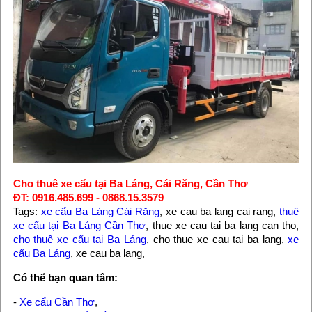
Cho thuê xe cẩu tại Ba Láng, Cái Răng, Cần Thơ
ĐT: 0916.485.699 - 0868.15.3579
Tags:
xe cẩu Ba Láng Cái Răng
, xe cau ba lang cai rang,
thuê
xe cẩu tại Ba Láng Cần Thơ
, thue xe cau tai ba lang can tho,
cho thuê xe cẩu tại Ba Láng
, cho thue xe cau tai ba lang,
xe
cẩu Ba Láng
, xe cau ba lang,
Có thể bạn quan tâm:
-
Xe cẩu Cần Thơ
,