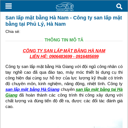
San lấp mặt bằng Hà Nam - Công ty san lấp mặt
bằng tại Phủ Lý, Hà Nam
Chia sẻ:
THÔNG TIN MÔ TẢ
CÔNG TY SAN LẤP MẶT BẰNG HÀ NAM
LIÊN HỆ: 0906483699 - 0916485699
Công ty san lấp mặt bằng Hà Giang với đội ngũ công nhân có
tay nghề cao đã qua đào tạo, máy móc thiết bị dụng cụ thi
công hiện đại cùng sự hỗ trợ của lực lượng kỹ thuật có trình
độ chuyên môn, kinh nghiệm, năng động, nhiệt tình. Công ty
san lấp mặt bằng Hà Giang
chuyên
san lấp mặt bằng tại Hà
Giang
đã hoàn thành các công trình thi công xây dựng với
chất lượng và đúng tiến độ đề ra, được các đối tác đánh giá
cao.