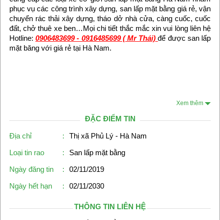
phục vụ các công trình xây dựng, san lấp mặt bằng giá rẻ, vận
chuyển rác thải xây dựng, tháo dở nhà cửa, càng cuốc, cuốc
đất, chở thuê xe ben…Mọi chi tiết thắc mắc xin vui lòng liên hệ
Hotline:
0906483699 - 0916485699 ( Mr Thái)
để được san lấp
mặt băng với giá rẻ tại Hà Nam.
Xem thêm
ĐẶC ĐIỂM TIN
Địa chỉ
:
Thị xã Phủ Lý - Hà Nam
Loại tin rao
:
San lấp mặt bằng
Ngày đăng tin
:
02/11/2019
Ngày hết hạn
:
02/11/2030
THÔNG TIN LIÊN HỆ