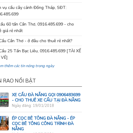
h vụ cẩu cây cảnh Đồng Tháp, SĐT:
6.485.699
cẩu 60 tấn Cần Thơ, 0916.485.699 - cho
ê giá rẻ nhất
Cẩu Cần Thơ - ở đâu cho thuê rẻ nhất?
Cẩu 25 Tấn Bạc Liêu, 0916.485.699 [TÀI XẾ
 VẺ]
em thêm các tin nóng trong ngày
N RAO NỔI BẬT
XE CẨU ĐÀ NẴNG GỌI 0906483699
- CHO THUÊ XE CẨU TẠI ĐÀ NẴNG
Ngày đăng: 19/01/2018
ÉP CỌC BÊ TÔNG ĐÀ NẴNG - ÉP
CỌC BÊ TÔNG CÔNG TRÌNH ĐÀ
NẴNG