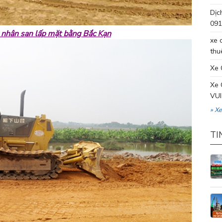
Dịc
091
 nhân san lấp mặt bằng Bắc Kạn
xe 
thu
Xe 
Xe 
VUI
» X
TI