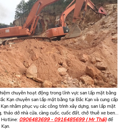
ghiệm chuyên hoạt động trong lĩnh vực san lấp mặt bằng
Bắc Kạn chuyên san lấp mặt bằng tại Bắc Kạn và cung cấp
c Kạn nhằm phục vụ các công trình xây dựng, san lấp mặt
g, tháo dở nhà cửa, càng cuốc, cuốc đất, chở thuê xe ben…
ệ Hotline:
0906483699 - 0916485699 ( Mr Thái)
để
 Kạn.