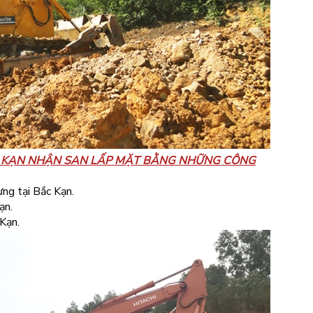
C KẠN NHẬN SAN LẤP MẶT BẰNG NHỮNG CÔNG
ng tại Bắc Kạn.
ạn.
Kạn.