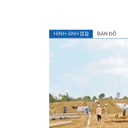
HÌNH ẢNH
(11)
BẢN ĐỒ