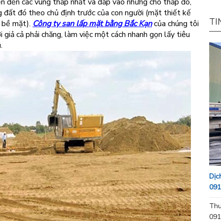
ển đến các vùng thấp nhất và đắp vào những chỗ thấp đó,
 đất đó theo chủ định trước của con người (mặt thiết kế
TI
c bề mặt).
Công ty san lấp mặt bằng Bắc Kạn
của chúng tôi
i giả cả phải chăng, làm việc một cách nhanh gọn lấy tiêu
.
Dịc
091
Thu
091