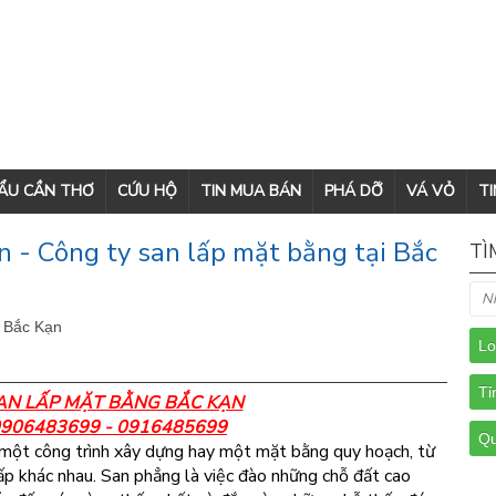
CẨU CẦN THƠ
CỨU HỘ
TIN MUA BÁN
PHÁ DỠ
VÁ VỎ
TI
 - Công ty san lấp mặt bằng tại Bắc
TÌ
- Bắc Kạn
AN LẤP MẶT BẰNG BẮC KẠN
 0906483699 - 0916485699
 một công trình xây dựng hay một mặt bằng quy hoạch, từ
ấp khác nhau. San phẳng là việc đào những chỗ đất cao