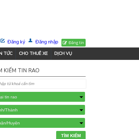
Đăng ký
Đăng nhập
Đăng tin
N TỨC
CHO THUÊ XE
DỊCH VỤ
M KIẾM TIN RAO