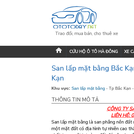
Trao đổi, mua bán, cho thuê xe
CỨU HỘ Ô TÔ HÀ ĐÔNG
XE 
San lấp mặt bằng Bắc Kạn
Kạn
Khu vực:
San lấp mặt bằng
- Tp Bắc Kạn 
THÔNG TIN MÔ TẢ
CÔNG TY S
LIÊN HỆ:
San lấp mặt bằng là san phẳng nền đất
một mặt đất có địa hình tự nhiên cao th