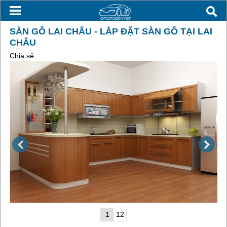
SÀN GỖ LAI CHÂU - LẮP ĐẶT SÀN GỖ TẠI LAI
CHÂU
Chia sẻ:
1
12