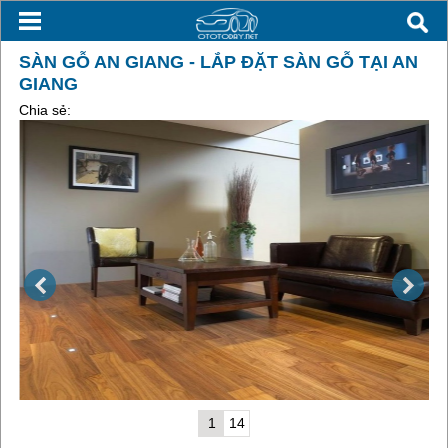
SÀN GỖ AN GIANG - LẮP ĐẶT SÀN GỖ TẠI AN
GIANG
Chia sẻ:
1
14