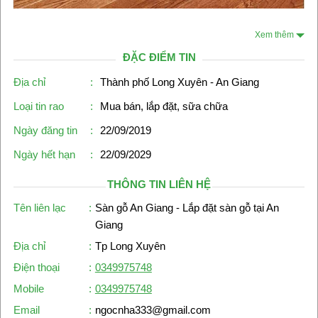
Xem thêm
ĐẶC ĐIỂM TIN
Địa chỉ
:
Thành phố Long Xuyên - An Giang
Loại tin rao
:
Mua bán, lắp đặt, sữa chữa
Ngày đăng tin
:
22/09/2019
Ngày hết hạn
:
22/09/2029
THÔNG TIN LIÊN HỆ
Tên liên lạc
:
Sàn gỗ An Giang - Lắp đặt sàn gỗ tại An
Giang
Địa chỉ
:
Tp Long Xuyên
Điện thoại
:
0349975748
Mobile
:
0349975748
Email
:
ngocnha333@gmail.com