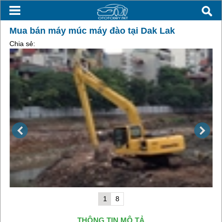
Mua bán máy múc máy đào tại Dak Lak
Chia sẻ:
1
8
THÔNG TIN MÔ TẢ