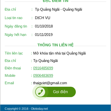
ĐẶC ĐIỂM TIN
Địa chỉ
:
Tp Quảng Ngãi - Quảng Ngãi
Loại tin rao
:
DỊCH VỤ
Ngày đăng tin
:
01/10/2018
Ngày hết hạn
:
01/11/2019
THÔNG TIN LIÊN HỆ
Tên liên lạc
:
Mở khóa tận nhà tại Quảng Ngãi
Địa chỉ
:
Tp Quảng Ngãi
Điện thoại
:
0916485699
Mobile
:
0906483699
Email
:
thaigviet@gmail.com
Gọi điện
Copyright © 2016 - Ototoday.net