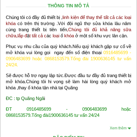
THÔNG TIN MÔ TẢ
Chúng tôi có đầy đủ thiết bị ,
linh kiện để thay thế tất cả các loại
khóa
có trên thị trường .Với đội ngũ thợ sửa khóa lâu năm
cùng trang thiết bị tiên tiến
,Chúng tôi đủ khả năng sữa
chữa,lắp đ
ặ
t tất cả c
ác
loại
ổ
khóa
ở một số khu vực lân cận.
Phục vụ nhu cầu của quý khách.Nếu quý khách gặp sự cố về
mở khóa vui lòng gọi ngay đến số điện thoại
0916485699 -
0906483699 hoặc 0868153579.Tổng đài 1900636145 tư vấn
24/24.
Sẽ được hỗ trợ ngay lập tức.Được đầu tư đầy đủ trang thiết bị
mở khóa.Chúng tôi hi vọng sẽ làm hài lòng quý khách mở
khóa ,thay ổ khóa tận nhà tại Quãng
ĐC : tp Quãng Ngã
i
ĐT 0916485699 - 0906483699 hoặc
0868153579.Tổng đài1900636145 tư vấn 24/24
Xem thêm