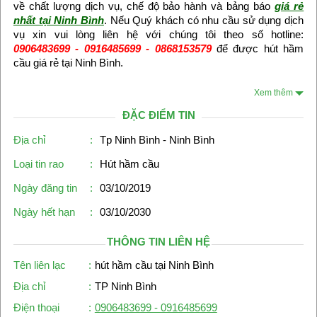
về chất lượng dịch vụ, chế độ bảo hành và bảng báo
giá rẻ
nhất tại Ninh Bình
. Nếu Quý khách có nhu cầu sử dụng dịch
vụ xin vui lòng liên hệ với chúng tôi theo số hotline:
0906483699 - 0916485699 - 0868153579
để được hút hầm
cầu giá rẻ tại Ninh Bình.
Xem thêm
ĐẶC ĐIỂM TIN
Địa chỉ
:
Tp Ninh Bình - Ninh Bình
Loại tin rao
:
Hút hầm cầu
Ngày đăng tin
:
03/10/2019
Ngày hết hạn
:
03/10/2030
THÔNG TIN LIÊN HỆ
Tên liên lạc
:
hút hầm cầu tại Ninh Bình
Địa chỉ
:
TP Ninh Bình
Điện thoại
:
0906483699 - 0916485699