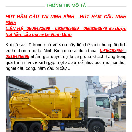
THÔNG TIN MÔ TẢ
HÚT HẦM CẦU TẠI NINH BÌNH - HÚT HẦM CẦU NINH
BÌNH
LIÊN HỆ: 0906483699 - 0916485699 - 0868153579 để được
hút hầm cầu giá rẻ tại Ninh Bình
Khi có sự cố trong nhà vệ sinh hãy liên hệ với chúng tôi dịch
vụ hút hầm cầu tại Ninh Bình qua số điện thoại:
0906483699 -
0916485699
nhằm giải quyết sự lo lắng của khách hàng trong
quá trình nhà vệ sinh gặp một số sự cố như: bốc mùi hôi thối,
nghẹt cầu cống, hầm cầu bị đầy...