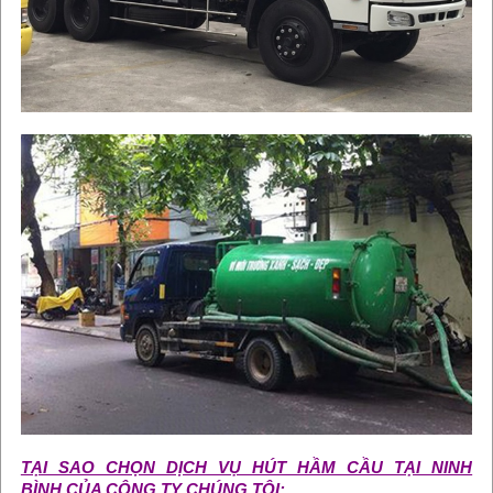
TẠI SAO CHỌN DỊCH VỤ HÚT HẦM CẦU TẠI NINH
BÌNH CỦA CÔNG TY CHÚNG TÔI: