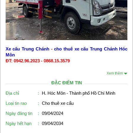
Xe cẩu Trung Chánh
-
cho thuê xe cẩu Trung Chánh Hóc
Môn
ĐT: 0942.96.2023 - 0868.15.3579
Xem thêm
ĐẶC ĐIỂM TIN
Địa chỉ
:
H. Hóc Môn - Thành phố Hồ Chí Minh
Loại tin rao
:
Cho thuê xe cẩu
Ngày đăng tin
:
09/04/2024
Ngày hết hạn
:
09/04/2034