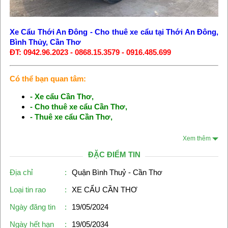
Xe Cẩu Thới An Đông
-
Cho thuê xe cẩu tại Thới An Đông,
Bình Thủy, Cần Thơ
ĐT: 0942.96.2023 - 0868.15.3579 - 0916.485.699
Có thể bạn quan tâm:
-
Xe cẩu Cần Thơ
,
-
Cho thuê xe cẩu Cần Thơ
,
-
Thuê xe cẩu Cần Thơ
,
Xem thêm
ĐẶC ĐIỂM TIN
Địa chỉ
:
Quận Bình Thuỷ - Cần Thơ
Loại tin rao
:
XE CẨU CẦN THƠ
Ngày đăng tin
:
19/05/2024
Ngày hết hạn
:
19/05/2034