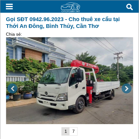
Gọi SĐT 0942.96.2023 - Cho thuê xe cẩu tại
Thới An Đông, Bình Thủy, Cần Thơ
Chia sẻ:
1
7