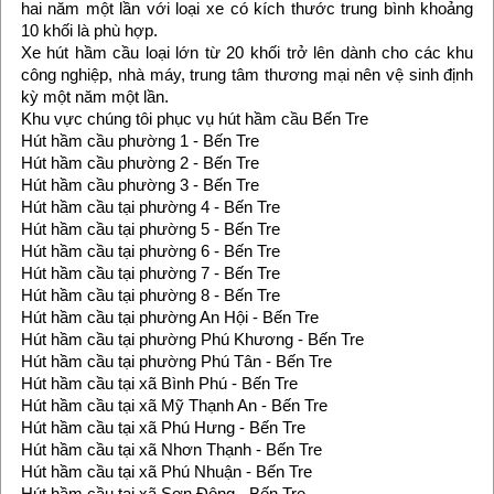
hai năm một lần với loại xe có kích thước trung bình khoảng
10 khối là phù hợp.
Xe hút hầm cầu loại lớn từ 20 khối trở lên dành cho các khu
công nghiệp, nhà máy, trung tâm thương mại nên vệ sinh định
kỳ một năm một lần.
Khu vực chúng tôi phục vụ hút hầm cầu Bến Tre
Hút hầm cầu phường 1 - Bến Tre
Hút hầm cầu phường 2 - Bến Tre
Hút hầm cầu phường 3 - Bến Tre
Hút hầm cầu tại phường 4 - Bến Tre
Hút hầm cầu tại phường 5 - Bến Tre
Hút hầm cầu tại phường 6 - Bến Tre
Hút hầm cầu tại phường 7 - Bến Tre
Hút hầm cầu tại phường 8 - Bến Tre
Hút hầm cầu tại phường An Hội - Bến Tre
Hút hầm cầu tại phường Phú Khương - Bến Tre
Hút hầm cầu tại phường Phú Tân - Bến Tre
Hút hầm cầu tại xã Bình Phú - Bến Tre
Hút hầm cầu tại xã Mỹ Thạnh An - Bến Tre
Hút hầm cầu tại xã Phú Hưng - Bến Tre
Hút hầm cầu tại xã Nhơn Thạnh - Bến Tre
Hút hầm cầu tại xã Phú Nhuận - Bến Tre
Hút hầm cầu tại xã Sơn Đông - Bến Tre