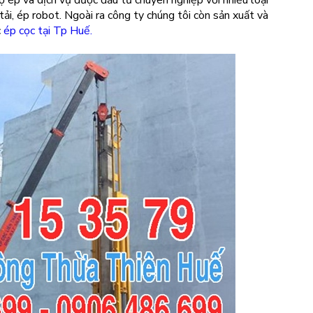
cọ ép và dịch vụ được đầu tư chuyên nghiệp với nhiều loại
ải, ép robot. Ngoài ra công ty chúng tôi còn sản xuất và
c
ép cọc tại Tp Huế.