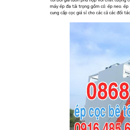
tôi bởi giá luôn phù hợp với chất lượng 
máy ép đa tải trọng gồm có: ép neo. ép t
cung cấp cọc giá sỉ cho các cả các đối tá