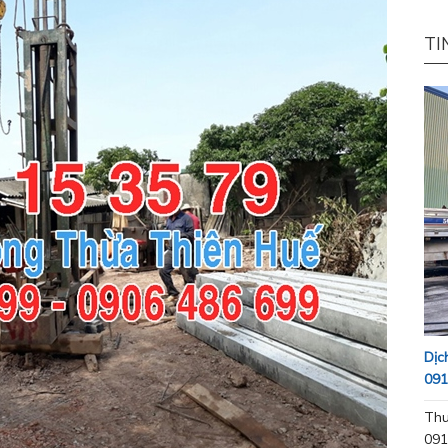
TI
Dịc
091
Thu
091