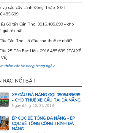
h vụ cẩu cây cảnh Đồng Tháp, SĐT:
6.485.699
cẩu 60 tấn Cần Thơ, 0916.485.699 - cho
ê giá rẻ nhất
Cẩu Cần Thơ - ở đâu cho thuê rẻ nhất?
Cẩu 25 Tấn Bạc Liêu, 0916.485.699 [TÀI XẾ
 VẺ]
em thêm các tin nóng trong ngày
N RAO NỔI BẬT
XE CẨU ĐÀ NẴNG GỌI 0906483699
- CHO THUÊ XE CẨU TẠI ĐÀ NẴNG
Ngày đăng: 19/01/2018
ÉP CỌC BÊ TÔNG ĐÀ NẴNG - ÉP
CỌC BÊ TÔNG CÔNG TRÌNH ĐÀ
NẴNG