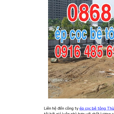
Liên hệ đến công ty
ép cọc bê tông Th