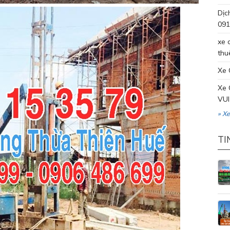
Dịc
091
xe 
thu
Xe 
Xe 
VUI
» X
TI