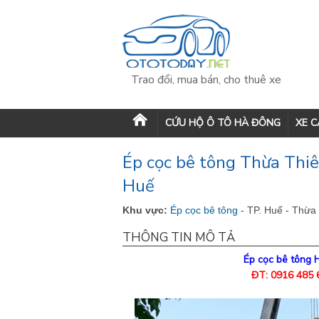
Trao đổi, mua bán, cho thuê xe
CỨU HỘ Ô TÔ HÀ ĐÔNG
XE 
Ép cọc bê tông Thừa Thiê
Huế
Khu vực:
Ép cọc bê tông
- TP. Huế - Thừa
THÔNG TIN MÔ TẢ
Ép cọc bê tông 
ĐT: 0916 485 