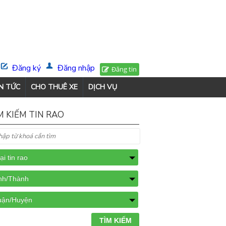
Đăng ký
Đăng nhập
Đăng tin
N TỨC
CHO THUÊ XE
DỊCH VỤ
M KIẾM TIN RAO