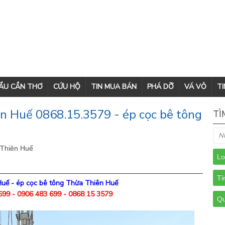
CẨU CẦN THƠ
CỨU HỘ
TIN MUA BÁN
PHÁ DỠ
VÁ VỎ
TI
n Huế 0868.15.3579 - ép cọc bê tông
TÌ
 Thiên Huế
Huế
-
ép cọc bê tông Thừa Thiên Huế
699 - 0906 483 699 - 0868 15 3579