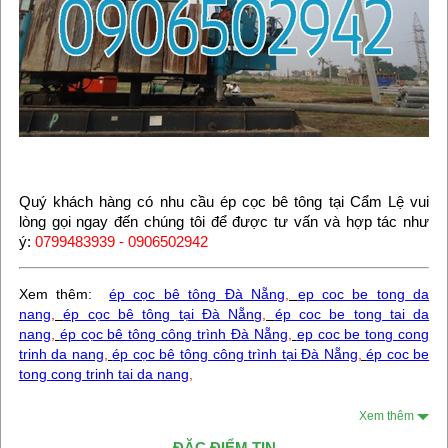
Quý khách hàng có nhu cầu ép cọc bê tông tại Cẩm Lệ vui
lòng gọi ngay đến chúng tôi để được tư vấn và hợp tác như
ý:
0799483939 - 0906502942
Xem thêm:
ép cọc bê tông Đà Nẵng
,
ep coc be tong da
nang
,
ép cọc bê tông tại Đà Nẵng
,
ép coc be tong tai da
nang
,
ép cọc bê tông công trình Đà Nẵng
,
ep coc be tong cong
trinh da nang
,
ép cọc bê tông công trình tại Đà Nẵng
,
ép coc be
tong cong trinh tai da nang
,
Xem thêm
ĐẶC ĐIỂM TIN