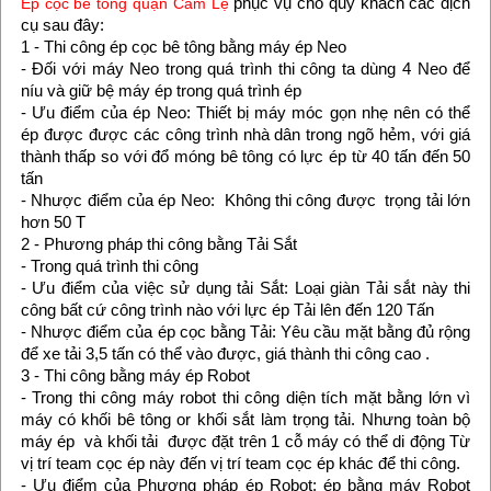
phục vụ cho quý khách các dịch
Ép cọc bê tông quận Cẩm Lệ
cụ sau đây:
1 - Thi công ép cọc bê tông bằng máy ép Neo
- Đối với máy Neo trong quá trình thi công ta dùng 4 Neo để
níu và giữ bệ máy ép trong quá trình ép
- Ưu điểm của ép Neo: Thiết bị máy móc gọn nhẹ nên có thể
ép được được các công trình nhà dân trong ngõ hẻm, với giá
thành thấp so với đổ móng bê tông có lực ép từ 40 tấn đến 50
tấn
- Nhược điểm của ép Neo: Không thi công được trọng tải lớn
hơn 50 T
2 - Phương pháp thi công bằng Tải Sắt
- Trong quá trình thi công
- Ưu điểm của việc sử dụng tải Sắt: Loại giàn Tải sắt này thi
công bất cứ công trình nào với lực ép Tải lên đến 120 Tấn
- Nhược điểm của ép cọc bằng Tải: Yêu cầu mặt bằng đủ rộng
để xe tải 3,5 tấn có thể vào được, giá thành thi công cao .
3 - Thi công bằng máy ép Robot
- Trong thi công máy robot thi công diện tích mặt bằng lớn vì
máy có khối bê tông or khối sắt làm trọng tải. Nhưng toàn bộ
máy ép và khối tải được đặt trên 1 cỗ máy có thể di động Từ
vị trí team cọc ép này đến vị trí team cọc ép khác để thi công.
- Ưu điểm của Phương pháp ép Robot: ép bằng máy Robot