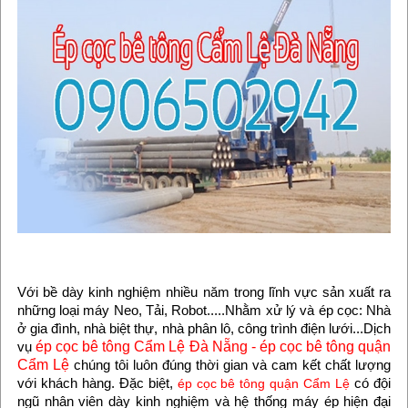
Với bề dày kinh nghiệm nhiều năm trong lĩnh vực sản xuất ra
những loại máy Neo, Tải, Robot.....Nhằm xử lý và ép cọc: Nhà
ở gia đình, nhà biệt thự, nhà phân lô, công trình điện lưới...Dịch
vụ
ép cọc bê tông Cẩm Lệ Đà Nẵng - ép cọc bê tông quận
Cẩm Lệ
chúng tôi luôn đúng thời gian và cam kết chất lượng
với khách hàng. Đặc biệt,
có đội
ép cọc bê tông quận Cẩm Lệ
ngũ nhân viên dày kinh nghiệm và hệ thống máy ép hiện đại