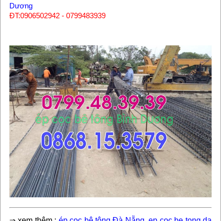
Dương
ĐT:0906502942 - 0799483939
⇒
xem thêm :
ép cọc bê tông Đà Nẵng
,
ep coc be tong da