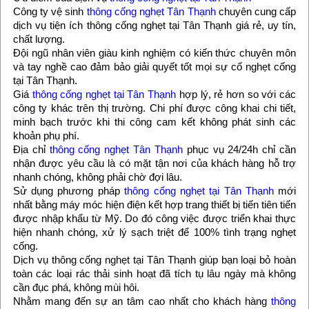
Công ty vệ sinh
thông cống nghẹt Tân Thạnh
chuyên cung cấp
dịch vụ tiện ích thông cống nghẹt tại Tân Thạnh giá rẻ, uy tín,
chất lượng.
Đội ngũ nhân viên giàu kinh nghiệm có kiến thức chuyên môn
và tay nghề cao đảm bảo giải quyết tốt mọi sự cố nghẹt cống
tại Tân Thạnh.
Giá
thông cống nghẹt tại Tân Thạnh
hợp lý, rẻ hơn so với các
công ty khác trên thị trường. Chi phí được công khai chi tiết,
minh bạch trước khi thi công cam kết không phát sinh các
khoản phụ phí.
Địa chỉ
thông cống nghẹt Tân Thạnh
phục vụ 24/24h chỉ cần
nhận được yêu cầu là có mặt tận nơi của khách hàng hỗ trợ
nhanh chóng, không phải chờ đợi lâu.
Sử dụng phương pháp
thông cống nghẹt tại Tân Thạnh
mới
nhất bằng máy móc hiện điện kết hợp trang thiết bị tiến tiên tiến
được nhập khẩu từ Mỹ. Do đó công việc được triển khai thực
hiện nhanh chóng, xử lý sạch triệt để 100% tình trạng nghẹt
cống.
Dịch vụ thông cống nghẹt tại Tân Thạnh giúp bạn loại bỏ hoàn
toàn các loại rác thải sinh hoạt đã tích tụ lâu ngày mà không
cần đục phá, không mùi hôi.
Nhằm mang đến sự an tâm cao nhất cho khách hàng
thông