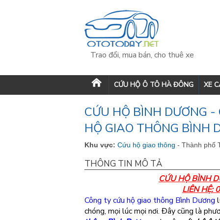
Trao đổi, mua bán, cho thuê xe
CỨU HỘ Ô TÔ HÀ ĐÔNG
XE 
CỨU HỘ BÌNH DƯƠNG - 
HỘ GIAO THÔNG BÌNH
Khu vực:
Cứu hộ giao thông
- Thành phố 
THÔNG TIN MÔ TẢ
CỨU HỘ BÌNH D
LIÊN HỆ:
Công ty cứu hộ giao thông Bình Dương
l
chóng, mọi lúc mọi nơi. Đây cũng là phư