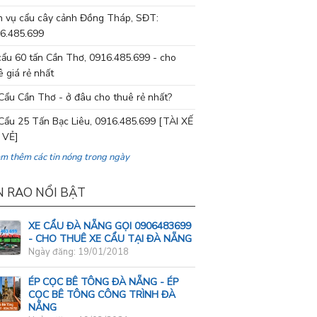
h vụ cẩu cây cảnh Đồng Tháp, SĐT:
6.485.699
cẩu 60 tấn Cần Thơ, 0916.485.699 - cho
ê giá rẻ nhất
Cẩu Cần Thơ - ở đâu cho thuê rẻ nhất?
Cẩu 25 Tấn Bạc Liêu, 0916.485.699 [TÀI XẾ
 VẺ]
em thêm các tin nóng trong ngày
N RAO NỔI BẬT
XE CẨU ĐÀ NẴNG GỌI 0906483699
- CHO THUÊ XE CẨU TẠI ĐÀ NẴNG
Ngày đăng: 19/01/2018
ÉP CỌC BÊ TÔNG ĐÀ NẴNG - ÉP
CỌC BÊ TÔNG CÔNG TRÌNH ĐÀ
NẴNG