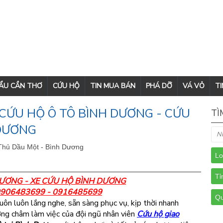
CẨU CẦN THƠ
CỨU HỘ
TIN MUA BÁN
PHÁ DỠ
VÁ VỎ
TI
CỨU HỘ Ô TÔ BÌNH DƯƠNG - CỨU
TÌ
 DƯƠNG
Thủ Dầu Một - Bình Dương
ƯƠNG - XE CỨU HỘ BÌNH DƯƠNG
 0906483699 - 0916485699
uôn luôn lắng nghe, sẵn sàng phục vụ, kịp thời nhanh
ơng châm làm việc của đội ngũ nhân viên
Cứu hộ giao