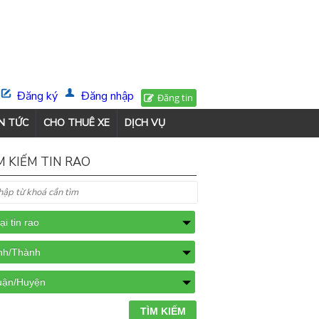
Đăng ký
Đăng nhập
Đăng tin
N TỨC
CHO THUÊ XE
DỊCH VỤ
M KIẾM TIN RAO