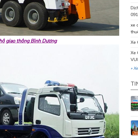
Dịc
091
xe 
thu
hộ giao thông Bình Dương
Xe 
Xe 
VUI
» X
TI