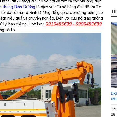
ô tại Bình Dương
, cứu hộ xe hơi và tất cả các phương tiện
ao thông Bình Dương
là dịch vụ cứu hộ hàng đầu đất nước,
TI
 tôi đã có mặt ở Bình Dương để giúp các phương tiện giao
ách hiệu quả và chuyên nghiệp. Đến với cứu hộ giao thông
 lý, bạn chỉ gọi Hotline :
0916485699 - 0906483699
g tôi lo.
Dịc
091
Thu
091