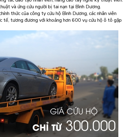
g tác đào tạo nhân viên, nâng cao tay nghề kỹ thuật viên.
huật và ứng cứu người bị tai nạn tại Bình Dương.
 chính thức của công ty cứu hộ Bình Dương, các nhân viên
hực tế, tương đương với khoảng hơn 600 vụ cứu hộ ô tô gặp