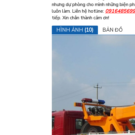
nhưng dự phòng cho mình những biện phá
luôn làm. Liên hệ hotline:
0916485699
tiếp. Xin chân thành cảm ơn!
HÌNH ẢNH
(10)
BẢN ĐỒ