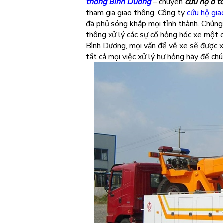
thông Bình Dương
– chuyên
cứu hộ ô t
tham gia giao thông. Công ty
cứu hộ gi
đã phủ sóng khắp mọi tỉnh thành. Chúng
thông xử lý các sự cố hỏng hóc xe một c
Bình Dương, mọi vấn đề về xe sẽ được xử
tất cả mọi việc xử lý hư hỏng hãy để chún