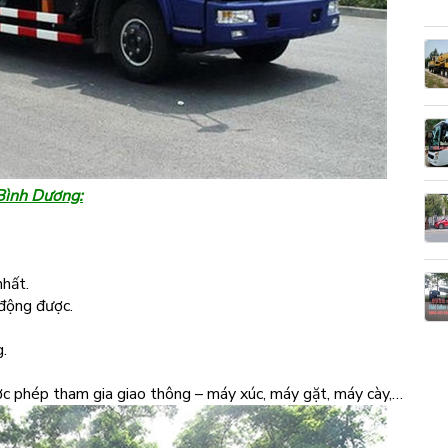
 Bình Dương:
nhất.
 động được.
g.
c phép tham gia giao thông – máy xúc, máy gặt, máy cày,…