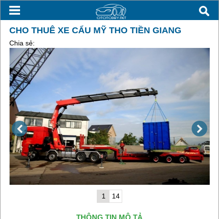
CHO THUÊ XE CẨU MỸ THO TIỀN GIANG
Chia sẻ:
1
14
THÔNG TIN MÔ TẢ