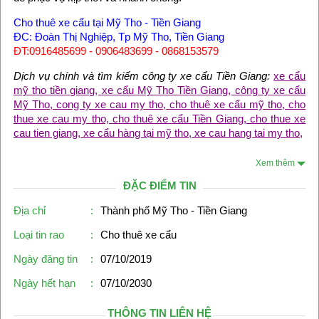
Cho thuê xe cẩu tại Mỹ Tho - Tiền Giang
ĐC: Đoàn Thị Nghiệp, Tp Mỹ Tho, Tiền Giang
ĐT:0916485699 - 0906483699 - 0868153579
Dịch vụ chính và tìm kiếm công ty xe cẩu Tiền Giang:
xe cẩu
mỹ tho tiền giang, xe cẩu Mỹ Tho Tiền Giang, công ty xe cẩu
Mỹ Tho, cong ty xe cau my tho, cho thuê xe cẩu mỹ tho, cho
thue xe cau my tho, cho thuê xe cẩu Tiền Giang, cho thue xe
cau tien giang, xe cẩu hàng tại mỹ tho, xe cau hang tai my tho,
Xem thêm
ĐẶC ĐIỂM TIN
Địa chỉ
:
Thành phố Mỹ Tho - Tiền Giang
Loại tin rao
:
Cho thuê xe cẩu
Ngày đăng tin
:
07/10/2019
Ngày hết hạn
:
07/10/2030
THÔNG TIN LIÊN HỆ