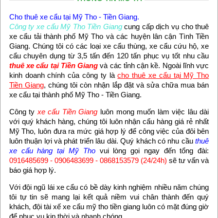
Cho thuê xe cẩu tại Mỹ Tho - Tiền Giang.
Công ty xe cẩu Mỹ Tho Tiền Giang
cung cấp dịch vụ cho thuê
xe cẩu tải thành phố Mỹ Tho và các huyện lân cận Tình Tiền
Giang. Chúng tôi có các loại xe cẩu thùng, xe cẩu cứu hộ, xe
cẩu chuyên dụng từ 3,5 tấn đến 120 tấn phục vụ tốt nhu cầu
thuê xe cẩu tại Tiền Giang
và các tỉnh cận kề. Ngoài lĩnh vực
kinh doanh chính của công ty là
cho thuê xe cẩu tại Mỹ Tho
Tiền Giang
, chúng tôi còn nhận lắp đặt và sửa chữa mua bán
xe cẩu tại thành phố Mỹ Tho - Tiền Giang.
Công ty
xe cẩu Tiền Giang
luôn mong muốn làm việc lâu dài
với quý khách hàng, chúng tôi luôn nhận cẩu hàng giá rẻ nhất
Mỹ Tho, luôn đưa ra mức giá hợp lý để công việc của đôi bên
luôn thuận lợi và phát triển lâu dài. Quý khách có nhu cầu
thuê
xe cẩu hàng tại Mỹ Tho
vui lòng gọi ngay đến tổng đài:
0916485699 - 0906483699 - 0868153579 (24/24h)
sẽ tư vấn và
báo giá hợp lý.
Với đội ngũ lái xe cẩu có bề dày kinh nghiệm nhiều năm chúng
tôi tự tin sẽ mang lại kết quả niềm vui chân thành đến quý
khách, đội tài xế xe cẩu mỹ tho tiền giang luôn có mặt đúng giờ
để phục vụ kịp thời và nhanh chóng.