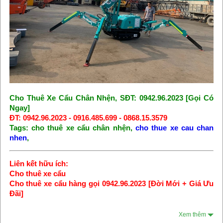
Cho Thuê Xe Cẩu Chân Nhện, SĐT: 0942.96.2023 [Gọi Có
Ngay]
ĐT: 0942.96.2023 - 0916.485.699 - 0868.15.3579
Tags: cho thuê xe cẩu chân nhện,
cho thue xe cau chan
nhen
,
Liên kết hữu ích:
Cho thuê xe cẩu
Cho thuê xe cẩu hàng gọi 0942.96.2023 [Đời Mới + Giá Ưu
Đãi]
Xem thêm