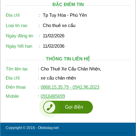
ĐẶC ĐIỂM TIN
Địa chỉ
:
Tp Tuy Hòa - Phú Yên
Loại tin rao
:
Cho thuê xe cẩu
Ngày đăng tin
:
11/02/2026
Ngày hết hạn
:
11/02/2036
THÔNG TIN LIÊN HỆ
Tên liên lạc
:
Cho Thuê Xe Cẩu Chân Nhện,
Địa chỉ
:
xe cẩu chân nhện
Điện thoại
:
0868.15.35.79 - 0942.96.2023
Mobile
:
0916485699
Gọi điện
Copyright © 2016 - Ototoday.net