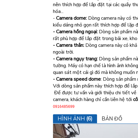
nên thích hợp để lắp đặt tại các quầy t
hóa...
-
Camera dome:
Dòng camera này có thể 
kiểu dáng nhỏ gọn rất thích hợp để lặp 
- Camera hồng ngoại:
Dòng sản phẩm này 
rất phù hợp để lắp đặt trong bãi xe, kho
- Camera thân:
Dòng camera này có khả 
ngoài trời.
- Camera ngụy trang:
Dòng sản phẩm này 
tường. Máy có hạn chế là hình ảnh khôn
quan sát một cái gì đó mà không muốn n
- Camera speed dome
: Dòng sản phẩm 
Với dòng sản phẩm này thích hợp để lắp đ
Để được tư vấn và giới thiệu chi tiết v
camera, khách hàng chỉ cần liên hệ tới
cô
0916485699
HÌNH ẢNH
(6)
BẢN ĐỒ