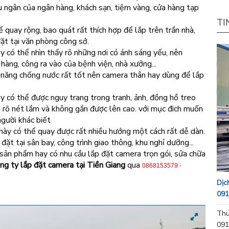
hu ngân của ngân hàng, khách sạn, tiệm vàng, cửa hàng tạp
TI
quay rộng, bao quát rất thích hợp để lắp trên trần nhà,
đặt tại văn phòng công sở.
có thể nhìn thấy rõ những nơi có ánh sáng yếu, nên
 hàng, công ra vào của bệnh viện, nhà xưởng...
năng chống nước rất tốt nên camera thân hay dùng để lắp
có thể được nguy trang trong tranh, ảnh, đồng hồ treo
g rõ nét lắm và không gắn được lên cao. với mục đich muốn
gười khác biết
này có thể quay được rất nhiều hướng một cách rất dễ dàn.
ặt tại sân bay, công trình giao thông, khu nghỉ dưỡng...
ề sản phẩm hay có nhu cầu lắp đặt camera trọn gói, sửa chữa
ng ty lắp đặt camera tại Tiền Giang
qua
0868153579 -
Dịc
091
Thu
091