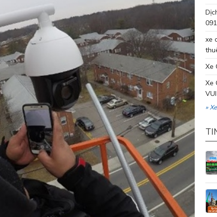
Dịc
091
xe 
thu
Xe 
Xe 
VUI
» X
TI