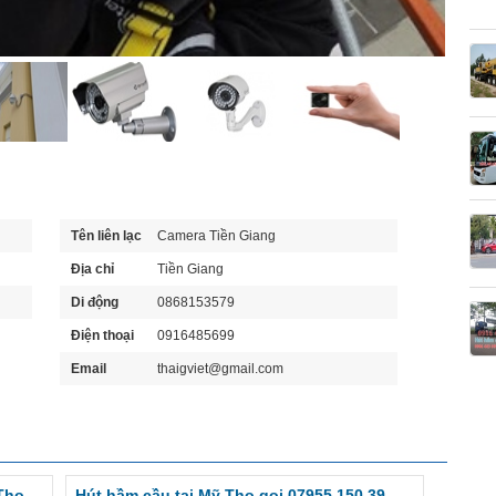
Tên liên lạc
Camera Tiền Giang
Địa chỉ
Tiền Giang
Di động
0868153579
Điện thoại
0916485699
Email
thaigviet@gmail.com
Tho –
Hút hầm cầu tại Mỹ Tho gọi 07955.150.39