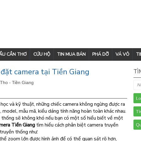
CẨU CẦN THƠ
CỨU HỘ
TIN MUA BÁN
PHÁ DỠ
VÁ VỎ
TI
đặt camera tại Tiền Giang
TÌ
Tho - Tiền Giang
 học và kỹ thuật, những chiếc camera không ngừng được ra
u, model, mẫu mã, kiểu dáng tính năng hoàn toàn khác nhau.
 thống sẽ không khó nếu bạn có một số hiểu biết về một
mera Tiền Giang
tìm hiểu cách phân biệt camera truyền
 truyền thống như:
hể zoom lớn được hình ảnh để có thể quan sát rõ hơn,