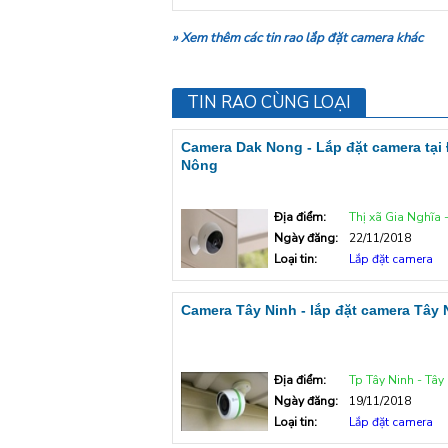
» Xem thêm các tin rao lắp đặt camera khác
TIN RAO CÙNG LOẠI
Camera Dak Nong - Lắp đặt camera tại
Nông
Địa điểm:
Thị xã Gia Nghĩa - Đắ
Ngày đăng:
22/11/2018
Loại tin:
Lắp đặt camera
Camera Tây Ninh - lắp đặt camera Tây 
Địa điểm:
Tp Tây Ninh - Tây
Ngày đăng:
19/11/2018
Loại tin:
Lắp đặt camera