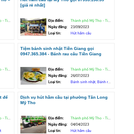
[giá rẻ nhất]
n Giang
Địa điểm:
Thành phố Mỹ Tho - Tiền Giang
Ngày đăng:
23/09/2023
Loại tin:
Hút hầm cầu
Tiệm bánh sinh nhật Tiền Giang gọi
0947.365.384 - Bánh rau câu Tiền Giang
n Giang
Địa điểm:
Thành phố Mỹ Tho - Tiền Giang
Ngày đăng:
26/07/2023
Loại tin:
Bánh sinh nhật, Bánh rau câu
t để
Dịch vụ hút hầm cầu tại phường Tân Long
Mỹ Tho
n Giang
Địa điểm:
Thành phố Mỹ Tho - Tiền Giang
Ngày đăng:
04/04/2023
t
Loại tin:
Hút hầm cầu