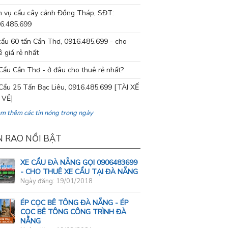
h vụ cẩu cây cảnh Đồng Tháp, SĐT:
6.485.699
cẩu 60 tấn Cần Thơ, 0916.485.699 - cho
ê giá rẻ nhất
Cẩu Cần Thơ - ở đâu cho thuê rẻ nhất?
Cẩu 25 Tấn Bạc Liêu, 0916.485.699 [TÀI XẾ
 VẺ]
em thêm các tin nóng trong ngày
N RAO NỔI BẬT
XE CẨU ĐÀ NẴNG GỌI 0906483699
- CHO THUÊ XE CẨU TẠI ĐÀ NẴNG
Ngày đăng: 19/01/2018
ÉP CỌC BÊ TÔNG ĐÀ NẴNG - ÉP
CỌC BÊ TÔNG CÔNG TRÌNH ĐÀ
NẴNG