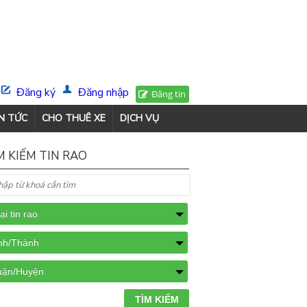
Đăng ký
Đăng nhập
Đăng tin
N TỨC
CHO THUÊ XE
DỊCH VỤ
M KIẾM TIN RAO