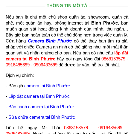
THÔNG TIN MÔ TẢ
Nếu bạn là chủ một chủ shop quần áo, showroom, quán cà
phê, một quán ăn hay, phòng internet tại
Bình Phước
, bạn
muốn quan sát hoạt động kinh doanh của mình, thu ngân…
Bây giờ bạn hoàn toàn có thể chủ động hơn trong việc quản lý.
Cửa hàng
Camera Bình Phước
có thể thay bạn tìm ra giải
pháp với chiếc Camera an ninh có thể giống như một mắt thần
quan sát và nhân chứng cho bạn. Nếu bạn có nhu cầu
lắp đặt
camera tại Bình Phước
hãy gọi ngay tổng đài
0868153579 -
0916485699 - 0906483699
để được tư vấn, hỗ trợ tốt nhất.
Dịch vụ chính:
- Báo giá
camera tại Bình Phước
-
Lắp đặt camera tại Bình Phước
-
Bảo hành camera tại Bình Phước
-
Sửa chữa camera tại Bình Phước
Liên hệ ngay Mr Thái
0868153579 - 0916485699 -
0906483699.
Ngoài ra chúng tôi còn tư vấn và lắp đặt hệ