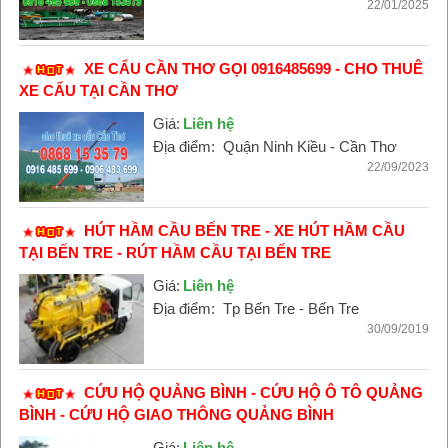
22/01/2025
XE CẨU CẦN THƠ GỌI 0916485699 - CHO THUÊ
XE CẨU TẠI CẦN THƠ
Giá:
Liên hệ
Địa điểm:
Quận Ninh Kiều - Cần Thơ
22/09/2023
HÚT HẦM CẦU BẾN TRE - XE HÚT HẦM CẦU
TẠI BẾN TRE - RÚT HẦM CẦU TẠI BẾN TRE
Giá:
Liên hệ
Địa điểm:
Tp Bến Tre - Bến Tre
30/09/2019
CỨU HỘ QUẢNG BÌNH - CỨU HỘ Ô TÔ QUẢNG
BÌNH - CỨU HỘ GIAO THÔNG QUẢNG BÌNH
Giá:
Liên hệ