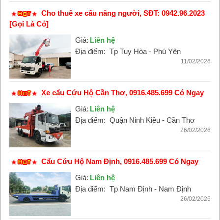
Cho thuê xe cẩu nâng người, SĐT: 0942.96.2023
[Gọi Là Có]
Giá:
Liên hệ
Địa điểm:
Tp Tuy Hòa - Phú Yên
11/02/2026
Xe cẩu Cứu Hộ Cần Thơ, 0916.485.699 Có Ngay
Giá:
Liên hệ
Địa điểm:
Quận Ninh Kiều - Cần Thơ
26/02/2026
Cẩu Cứu Hộ Nam Định, 0916.485.699 Có Ngay
Giá:
Liên hệ
Địa điểm:
Tp Nam Định - Nam Định
26/02/2026