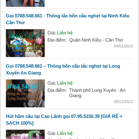
Gọi 0768.548.661 - Thông tắc bồn cầu nghẹt tại Ninh Kiều
Cần Thơ
Giá:
Liên hệ
Địa điểm:
Quận Ninh Kiều - Cần Thơ
04/01/2023
Gọi 0768.548.661 – Thông bồn cầu tắc nghẹt tại Long
Xuyên An Giang
Giá:
Liên hệ
Địa điểm:
Thành phố Long Xuyên - An
Giang
05/12/2022
Hút hầm cầu tại Cao Lãnh gọi 07.95.5150.39 [GIÁ RẺ +
SẠCH 100%]
Giá:
Liên hệ