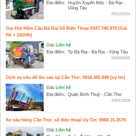
Địa điểm:
Huyện Xuyên Mộc - Bà Rịa -
Vũng Tàu
05/12/2024
Gọi Hút Hầm Cầu Bà Rịa Số Điện Thoại 0347.740.978 [Giá
Rẻ + 24/24h]
Giá:
Liên hệ
Địa điểm:
Tp Bà Rịa - Bà Rịa - Vũng Tàu
03/03/2025
Dịch vụ cẩu đồ lên cao tại Cần Thơ, 0916.485.699 [uy tín]
Giá:
Liên hệ
Địa điểm:
Quận Bình Thuỷ - Cần Thơ
23/01/2026
Xe cẩu hàng Cần Thơ, số điện thoại Uy Tín: 0868.15.3579
Giá:
Liên hệ