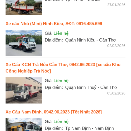
27/01/2026
Xe cẩu Nhỏ (Mini) Ninh Kiều, SĐT: 0916.485.699
Giá:
Liên hệ
Địa điểm:
Quận Ninh Kiều - Cần Thơ
02/02/2026
Xe Cẩu KCN Trà Nóc Cần Thơ, 0942.96.2023 [xe cẩu Khu
Công Nghiệp Trà Nóc]
Giá:
Liên hệ
Địa điểm:
Quận Bình Thuỷ - Cần Thơ
05/02/2026
Xe Cẩu Nam Định, 0942.96.2023 [Tốt Nhất 2026]
Giá:
Liên hệ
Địa điểm:
Tp Nam Định - Nam Định