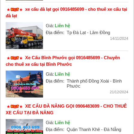
xe cẩu đà lạt gọi 0916485699 - cho thuê xe cẩu tại
đà lạt
Giá:
Liên hệ
Địa điểm:
Tp Đà Lạt - Lâm Đồng
14/11/2024
Xe Cẩu Bình Phước gọi 0916485699 - Chuyên
cho thuê xe cẩu tại Bình Phước
Giá:
Liên hệ
Địa điểm:
Thành phố Đồng Xoài - Bình
Phước
21/12/2024
XE CẨU ĐÀ NẴNG GỌI 0906483699 - CHO THUÊ
XE CẨU TẠI ĐÀ NẴNG
Giá:
Liên hệ
Địa điểm:
Quận Thanh Khê - Đà Nẵng