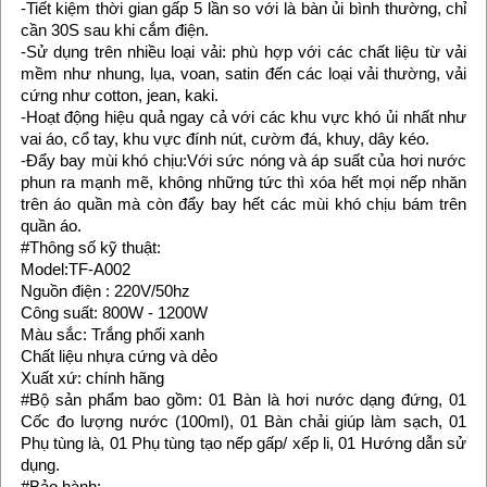
-Tiết kiệm thời gian gấp 5 lần so với là bàn ủi bình thường, chỉ
cần 30S sau khi cắm điện.
-Sử dụng trên nhiều loại vải: phù hợp với các chất liệu từ vải
mềm như nhung, lụa, voan, satin đến các loại vải thường, vải
cứng như cotton, jean, kaki.
-Hoạt động hiệu quả ngay cả với các khu vực khó ủi nhất như
vai áo, cổ tay, khu vực đính nút, cườm đá, khuy, dây kéo.
-Đẩy bay mùi khó chịu:Với sức nóng và áp suất của hơi nước
phun ra mạnh mẽ, không những tức thì xóa hết mọi nếp nhăn
trên áo quần mà còn đẩy bay hết các mùi khó chịu bám trên
quần áo.
#Thông số kỹ thuật:
Model:TF-A002
Nguồn điện : 220V/50hz
Công suất: 800W - 1200W
Màu sắc: Trắng phối xanh
Chất liệu nhựa cứng và dẻo
Xuất xứ: chính hãng
#Bộ sản phẩm bao gồm: 01 Bàn là hơi nước dạng đứng, 01
Cốc đo lượng nước (100ml), 01 Bàn chải giúp làm sạch, 01
Phụ tùng là, 01 Phụ tùng tạo nếp gấp/ xếp li, 01 Hướng dẫn sử
dụng.
#Bảo hành: