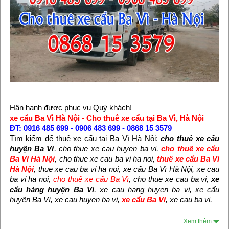
Hân hạnh được phục vụ Quý khách!
xe cẩu Ba Vì Hà Nội - Cho thuê xe cẩu tại Ba Vì, Hà Nội
ĐT: 0916 485 699 - 0906 483 699 - 0868 15 3579
Tìm kiếm để thuê xe cẩu tại Ba Vì Hà Nội:
cho thuê xe cẩu
huyện Ba Vì
, cho thue xe cau huyen ba vi,
cho thuê xe cẩu
Ba Vì Hà Nội
, cho thue xe cau ba vi ha noi,
thuê xe cẩu Ba Vì
Hà Nội
, thue xe cau ba vi ha noi, xe cẩu Ba Vì Hà Nội, xe cau
ba vi ha noi,
cho thuê xe cẩu Ba Vì
, cho thue xe cau ba vi,
xe
cẩu hàng huyện Ba Vì
, xe cau hang huyen ba vi, xe cẩu
huyện Ba Vì, xe cau huyen ba vi,
xe cẩu Ba Vì
, xe cau ba vi,
Xem thêm