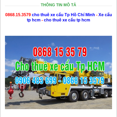
THÔNG TIN MÔ TẢ
0868.15.3579
cho thuê xe cẩu Tp Hồ Chí Minh
-
Xe cẩu
tp hcm
-
cho thuê xe cẩu tp hcm